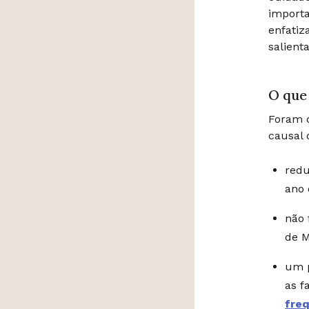
importa
enfatiz
salient
O que
Foram d
causal 
redu
ano
não 
de M
um p
as f
freq