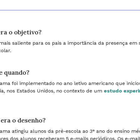
ra o objetivo?
mais saliente para os pais a importância da presença em s
olar.
e quando?
ama foi implementado no ano letivo americano que inici
fia, nos Estados Unidos, no contexto de um
estudo exper
era o desenho?
ama atingiu alunos da pré-escola ao 3° ano do ensino médi
res dos alunos receberam 5 e-mails periódicos. Os e-mails