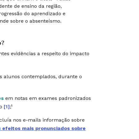
ente de ensino da região,
rogressão do aprendizado e
ande sobre o absenteísmo.
o?
ntes evidências a respeito do impacto
 os alunos contemplados, durante o
es
em notas em exames padronizados
no
[1]
;¹
uía nos e-mails informação sobre
 efeitos mais pronunciados sobre