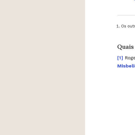
Os outr
Quais
Roge
Misbel