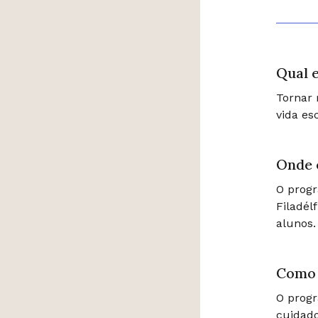
Qual e
Tornar 
vida esc
Onde 
O progr
Filadél
alunos.
Como 
O progr
cuidado