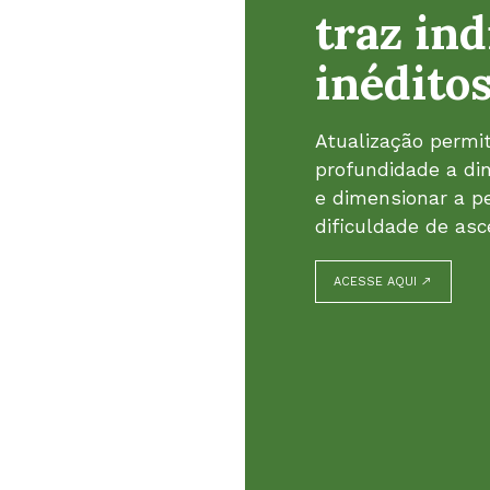
traz in
inédito
Atualização perm
profundidade a din
e dimensionar a pe
dificuldade de as
ACESSE AQUI