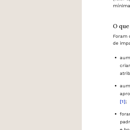
mínima
O que
Foram d
de imp
aum
cria
atri
aum
apro
[1]
;
fora
padr
e ho