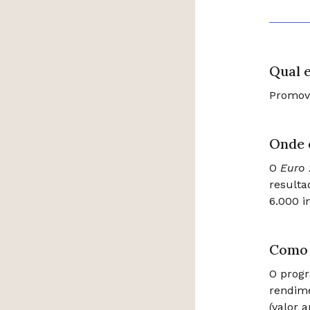
Qual e
Promove
Onde 
O
Euro
result
6.000 i
Como 
O progr
rendime
(valor 