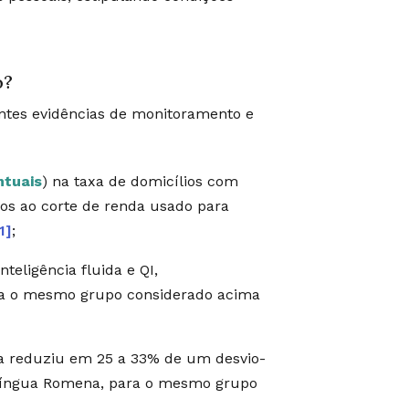
o?
intes evidências de monitoramento e
ntuais
) na taxa de domicílios com
mos ao corte de renda usado para
1]
;
teligência fluida e QI,
ra o mesmo grupo considerado acima
a reduziu em 25 a 33% de um desvio-
 Língua Romena, para o mesmo grupo