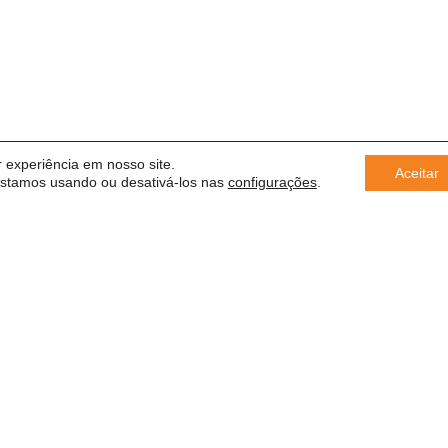
 experiência em nosso site.
Aceitar
estamos usando ou desativá-los nas
configurações
.
← VOLTAR PARA PLATAFORMA IMPACTO