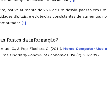
fim, houve aumento de 25% de um desvio-padrão em um 
lidades digitais, e evidências consistentes de aumentos n
computador
[1]
.
 as fontes da informação?
mud, O., & Pop-Eleches, C. (2011).
Home Computer Use a
.
The Quarterly Journal of Economics
, 126(2), 987-1027.