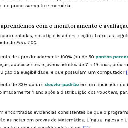
s de processamento e memória.
 aprendemos com o monitoramento e avaliaçã
ocumentadas, no artigo listado na seção abaixo, as segu
acto do
Euro 200
:
ento de aproximadamente 100% (ou de 50
pontos perce
nças, adolescentes e jovens adultos de 7 a 19 anos, próxi
buição da elegibilidade, e que possuíam um computador
[
ento de 33% de um
desvio-padrão
em um indicador de in
ximadamente 1 ano após a distribuição dos
vouchers
, pa
m encontradas evidências consistentes de que o program
ão as notas em provas de Matemática, Língua Inglesa e
rizonte temporal considerados acima
[1]
;