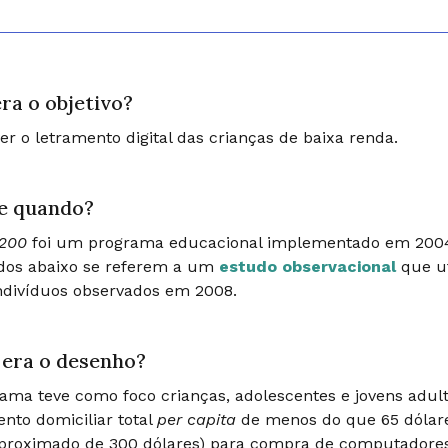
ra o objetivo?
r o letramento digital das crianças de baixa renda.
e quando?
 200
foi um programa educacional implementado em 2004
ados abaixo se referem a um
estudo observacional
que ut
ndivíduos observados em 2008.
era o desenho?
ama teve como foco crianças, adolescentes e jovens adult
nto domiciliar total
per capita
de menos do que 65 dólare
aproximado de 300 dólares) para compra de computadores