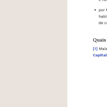
por 
habi
de 
Quais
Mala
Capital