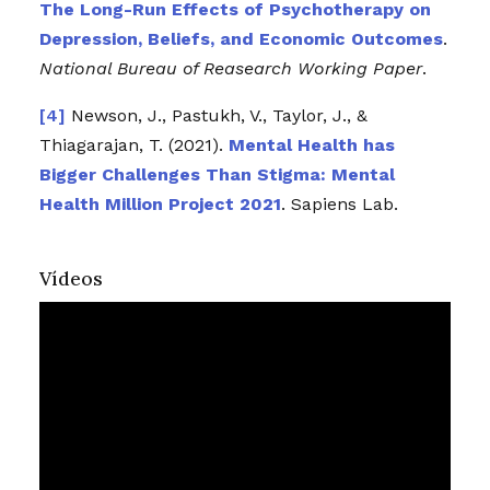
The Long-Run Effects of Psychotherapy on
Depression, Beliefs, and Economic Outcomes
.
National Bureau of Reasearch Working Paper
.
Newson, J., Pastukh, V., Taylor, J., &
Thiagarajan, T. (2021).
Mental Health has
Bigger Challenges Than Stigma: Mental
Health Million Project 2021
. Sapiens Lab.
Vídeos