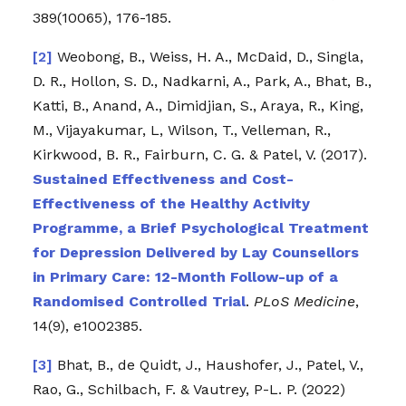
389(10065), 176-185.
Weobong, B., Weiss, H. A., McDaid, D., Singla,
D. R., Hollon, S. D., Nadkarni, A., Park, A., Bhat, B.,
Katti, B., Anand, A., Dimidjian, S., Araya, R., King,
M., Vijayakumar, L, Wilson, T., Velleman, R.,
Kirkwood, B. R., Fairburn, C. G. & Patel, V. (2017).
Sustained Effectiveness and Cost-
Effectiveness of the Healthy Activity
Programme, a Brief Psychological Treatment
for Depression Delivered by Lay Counsellors
in Primary Care: 12-Month Follow-up of a
Randomised Controlled Trial
.
PLoS Medicine
,
14(9), e1002385.
Bhat, B., de Quidt, J., Haushofer, J., Patel, V.,
Rao, G., Schilbach, F. & Vautrey, P-L. P. (2022)