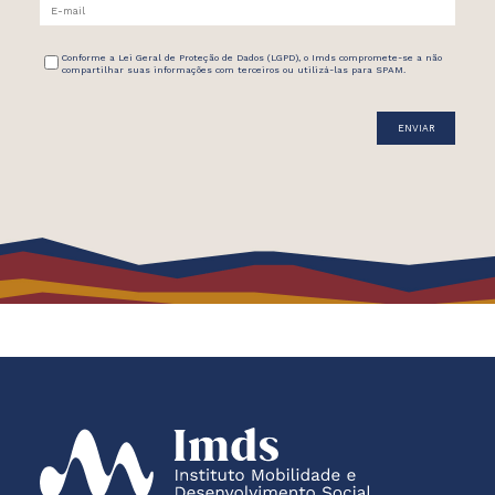
Conforme a Lei Geral de Proteção de Dados (LGPD), o Imds compromete-se a não
compartilhar suas informações com terceiros ou utilizá-las para SPAM.