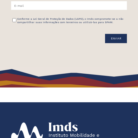
Conforme a Lei Geral de Proteção de Dados (LGPD), o Imds compromete-se a não
compartilhar suas informações com terceiros ou utilizá-las para SPAM.