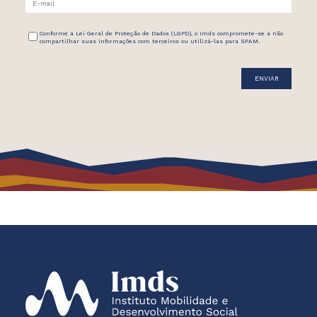
Conforme a Lei Geral de Proteção de Dados (LGPD), o Imds compromete-se a não
compartilhar suas informações com terceiros ou utilizá-las para SPAM.