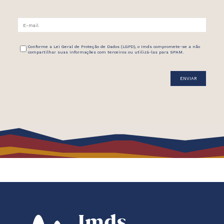
Conforme a Lei Geral de Proteção de Dados (LGPD), o Imds compromete-se a não
compartilhar suas informações com terceiros ou utilizá-las para SPAM.