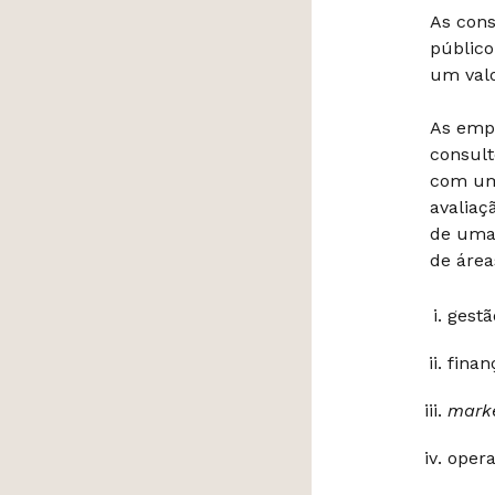
As cons
público
um valo
As empr
consult
com um
avaliaç
de uma 
de áre
gestã
finan
mark
opera