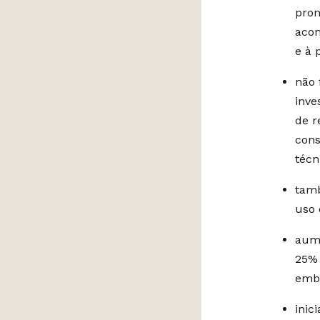
pron
acom
e à 
não 
inve
de r
cons
técn
tamb
uso 
aume
25% 
embo
inic