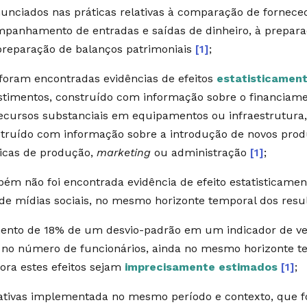
unciados nas práticas relativas à comparação de fornece
panhamento de entradas e saídas de dinheiro, à prepar
preparação de balanços patrimoniais
[1]
;
foram encontradas evidências de efeitos
estatisticament
stimentos, construído com informação sobre o financia
ecursos substanciais em equipamentos ou infraestrutura
truído com informação sobre a introdução de novos produ
icas de produção,
marketing
ou administração
[1]
;
ém não foi encontrada evidência de efeito estatisticamen
de mídias sociais, no mesmo horizonte temporal dos res
nto de 18% de um desvio-padrão em um indicador de ve
no número de funcionários, ainda no mesmo horizonte te
ra estes efeitos sejam
imprecisamente estimados
[1]
;
iativas implementada no mesmo período e contexto, que