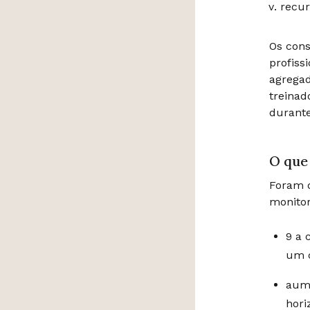
recu
Os cons
profiss
agrega
treinad
durante
O que
Foram d
monitor
9 a 
um c
aum
hori