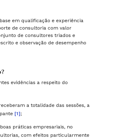
base em qualificação e experiência
porte de consultoria com valor
onjunto de consultores triados e
escrito e observação de desempenho
o?
tes evidências a respeito do
receberam a totalidade das sessões, a
ipante
[1]
;
oas práticas empresariais, no
ltorias, com efeitos particularmente