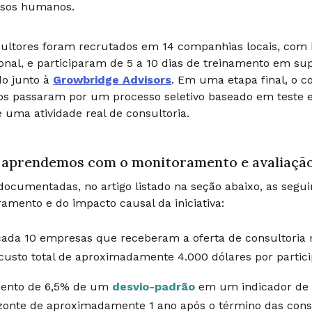
rsos humanos.
ultores foram recrutados em 14 companhias locais, com 
ional, e participaram de 5 a 10 dias de treinamento em su
do junto à
Growbridge Advisors
. Em uma etapa final, o c
os passaram por um processo seletivo baseado em teste 
 uma atividade real de consultoria.
 aprendemos com o monitoramento e avaliaçã
ocumentadas, no artigo listado na seção abaixo, as seguin
amento e do impacto causal da iniciativa:
cada 10 empresas que receberam a oferta de consultoria 
usto total de aproximadamente 4.000 dólares por partic
ento de 6,5% de um
desvio-padrão
em um indicador de b
zonte de aproximadamente 1 ano após o término das consu