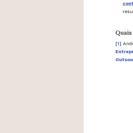
cont
resu
Quais
Ande
Entrep
Outsou