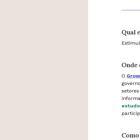
Qual e
Estimul
Onde 
O
Grow
governo
setores
informa
estudo
partici
Como 