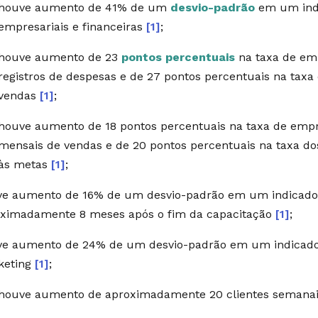
houve aumento de 41% de um
desvio-padrão
em um indi
empresariais e financeiras
[1]
;
houve aumento de 23
pontos percentuais
na taxa de e
registros de despesas e de 27 pontos percentuais na tax
vendas
[1]
;
houve aumento de 18 pontos percentuais na taxa de emp
mensais de vendas e de 20 pontos percentuais na taxa 
às metas
[1]
;
e aumento de 16% de um desvio-padrão em um indicador
ximadamente 8 meses após o fim da capacitação
[1]
;
e aumento de 24% de um desvio-padrão em um indicador
keting
[1]
;
houve aumento de aproximadamente 20 clientes semana