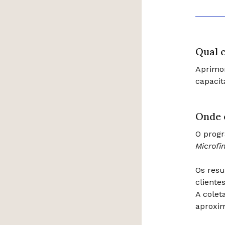
Qual e
Aprimo
capacit
Onde 
O progr
Microf
Os res
cliente
A colet
aproxi