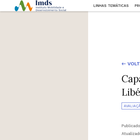
LINHAS TEMÁTICAS
PR
← VOLT
Cap
Lib
AVALIAÇ
Publicad
Atualiza