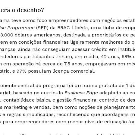
era o desenho?
rama teve como foco empreendedores com negócios estab
rise Programme
(SEP) da BRAC-Libéria, uma linha de empr
 3.000 dólares americanos, destinada a proprietários de
sem em condições financeiras ligeiramente melhores do qu
nanças, ainda não conseguiam acessar crédito em institui
dedores participantes tinham, em média, 42 anos, 58% 
m em operação há cerca de 7,5 anos, empregavam em méd
tário, e 97% possuíam licença comercial.
nente central do programa foi um curso gratuito de 1 dia
rial, baseado no currículo
Business Edge
adaptado ao co
 contabilidade básica e gestão financeira, controle de d
os marketing e vendas, bem como noções de planejamento 
s e regras simplificadas, reconhecendo que abordagens m
es para empreendedores com menor nível de educação fo