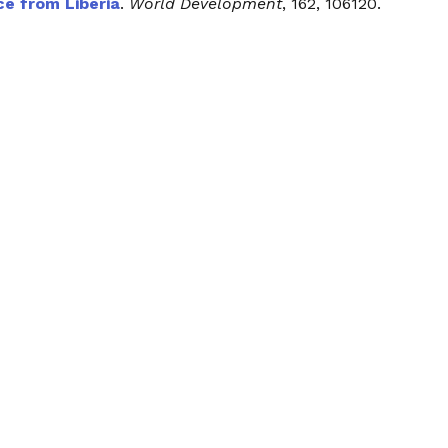
ce from Liberia
.
World Development
, 162, 106120.