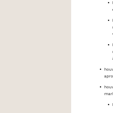
houv
apro
houv
mar