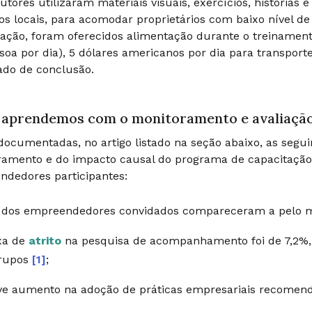
rutores utilizaram materiais visuais, exercícios, histórias 
tos locais, para acomodar proprietários com baixo nível d
pação, foram oferecidos alimentação durante o treinament
soa por dia), 5 dólares americanos por dia para transpor
cado de conclusão.
 aprendemos com o monitoramento e avaliaçã
ocumentadas, no artigo listado na seção abaixo, as seguin
amento e do impacto causal do programa de capacitação
dedores participantes:
 dos empreendedores convidados compareceram a pelo 
xa de
atrito
na pesquisa de acompanhamento foi de 7,2%, s
grupos
[1]
;
e aumento na adoção de práticas empresariais recomen