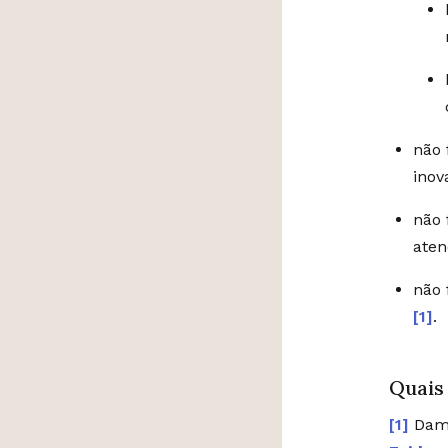
não 
inov
não 
aten
não 
[1]
.
Quais
Damm