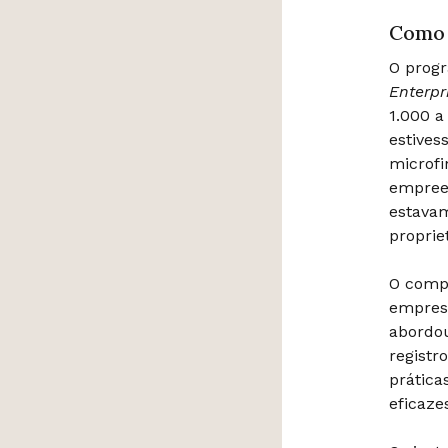
Como 
O prog
Enterp
1.000 a
estives
microfi
empreen
estava
proprie
O compo
empresa
abordou
registr
prática
eficaz