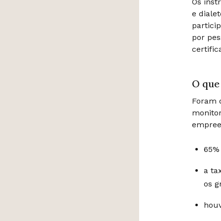
Os inst
e diale
partici
por pes
certifi
O que
Foram d
monitor
empreen
65%
a ta
os 
houv