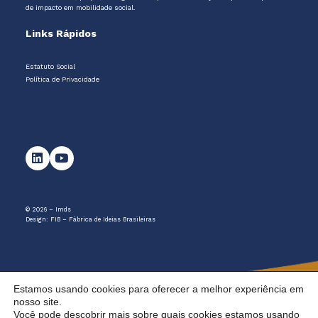
de impacto em mobilidade social.
Links Rápidos
Estatuto Social
Política de Privacidade
© 2026 – Imds
Design:
FIB – Fábrica de Ideias Brasileiras
Estamos usando cookies para oferecer a melhor experiência em
nosso site.
Você pode descobrir mais sobre quais cookies estamos usando