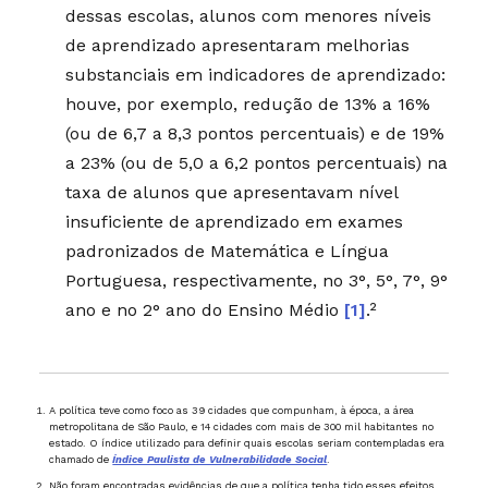
dessas escolas, alunos com menores níveis
de aprendizado apresentaram melhorias
substanciais em indicadores de aprendizado:
houve, por exemplo, redução de 13% a 16%
(ou de 6,7 a 8,3 pontos percentuais) e de 19%
a 23% (ou de 5,0 a 6,2 pontos percentuais) na
taxa de alunos que apresentavam nível
insuficiente de aprendizado em exames
padronizados de Matemática e Língua
Portuguesa, respectivamente, no 3°, 5°, 7°, 9°
ano e no 2° ano do Ensino Médio
[1]
.²
A política teve como foco as 39 cidades que compunham, à época, a área
metropolitana de São Paulo, e 14 cidades com mais de 300 mil habitantes no
estado. O índice utilizado para definir quais escolas seriam contempladas era
chamado de
Índice Paulista de Vulnerabilidade Social
.
Não foram encontradas evidências de que a política tenha tido esses efeitos