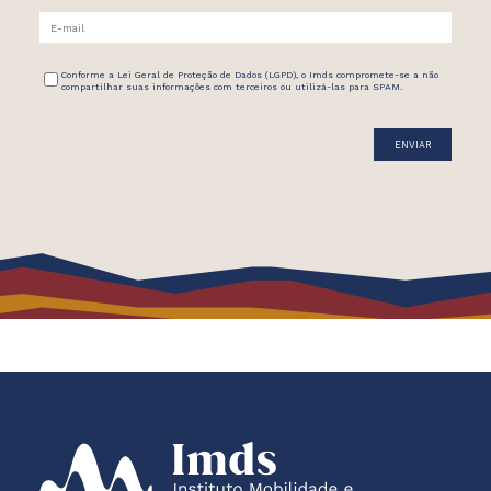
Conforme a Lei Geral de Proteção de Dados (LGPD), o Imds compromete-se a não
compartilhar suas informações com terceiros ou utilizá-las para SPAM.