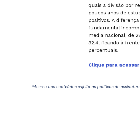
quais a divisão por r
poucos anos de estud
positivos. A diferenç
fundamental incompl
média nacional, de 2
32,4, ficando à fren
percentuais.
Clique para acessa
*Acesso aos conteúdos sujeito às políticas de assinatur