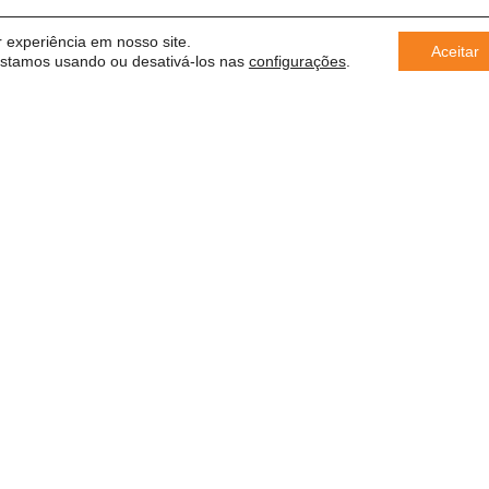
 experiência em nosso site.
Aceitar
estamos usando ou desativá-los nas
configurações
.
er
 saber
Conforme a Lei Geral de Proteção
compartilhar suas informações com