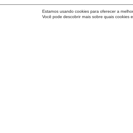
Estamos usando cookies para oferecer a melhor
Você pode descobrir mais sobre quais cookies 
Inscreva-se para receb
a Carta do Imds e para