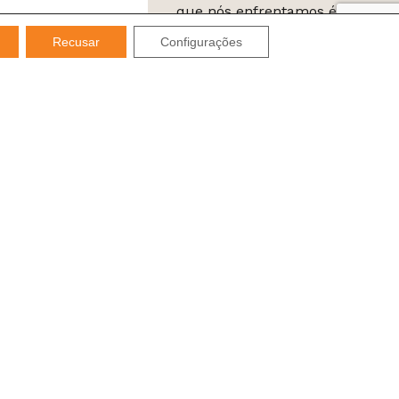
que nós enfrentamos é a
desigualdade”
Recusar
Configurações
 de Dados (LGPD), o Imds compromete-se a não
 terceiros ou utilizá-las para SPAM.