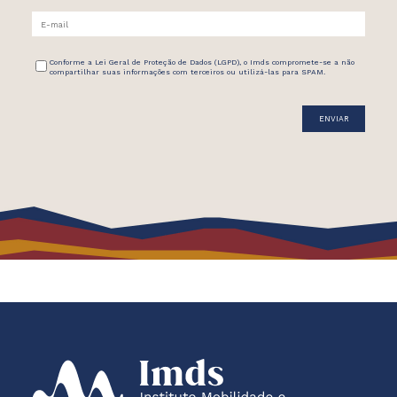
Conforme a Lei Geral de Proteção de Dados (LGPD), o Imds compromete-se a não
compartilhar suas informações com terceiros ou utilizá-las para SPAM.