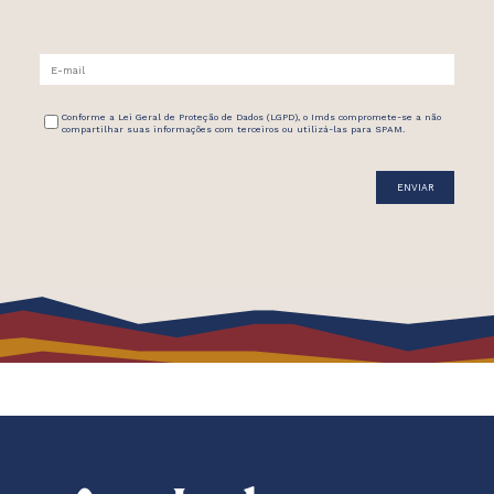
Conforme a Lei Geral de Proteção de Dados (LGPD), o Imds compromete-se a não
compartilhar suas informações com terceiros ou utilizá-las para SPAM.