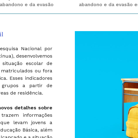
abandono e da evasão
abandono e da evasão e
il
squisa Nacional por
tínua), desenvolvemos
 situação escolar de
o matriculados ou fora
ca. Esses indicadores
 grupos a partir de
eas de residência.
novos detalhes sobre
razem informações
s que levam jovens a
Educação Básica, além
 alcançado e a situação