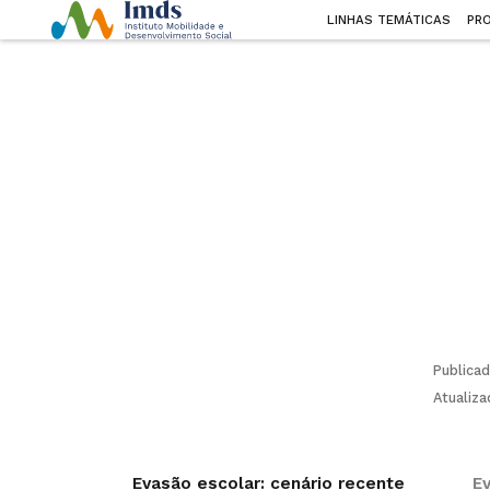
LINHAS TEMÁTICAS
PR
Publica
Atualiz
Evasão escolar: cenário recente
E