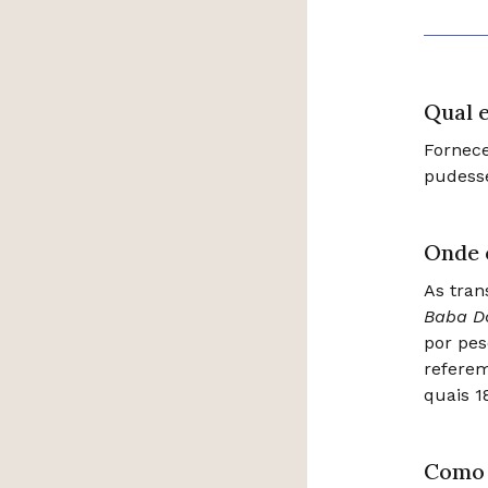
Qual e
Fornece
pudesse
Onde 
As tran
Baba D
por pe
refere
quais 1
Como 