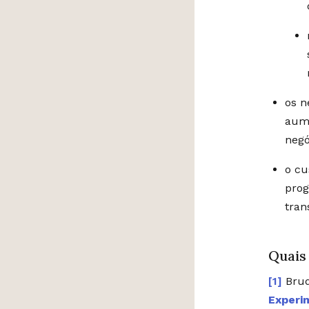
os n
aume
neg
o cu
prog
tran
Quais
Brud
Experi