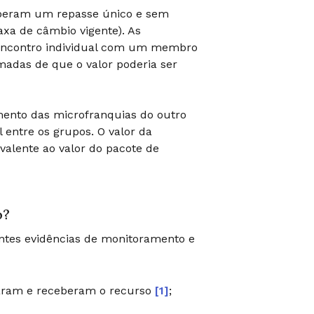
ceberam um repasse único e sem
axa de câmbio vigente). As
 encontro individual com um membro
madas de que o valor poderia ser
ento das microfranquias do outro
 entre os grupos. O valor da
valente ao valor do pacote de
o?
intes evidências de monitoramento e
itaram e receberam o recurso
[1]
;