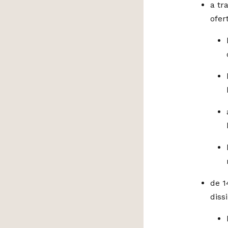
a tr
ofer
de 1
diss