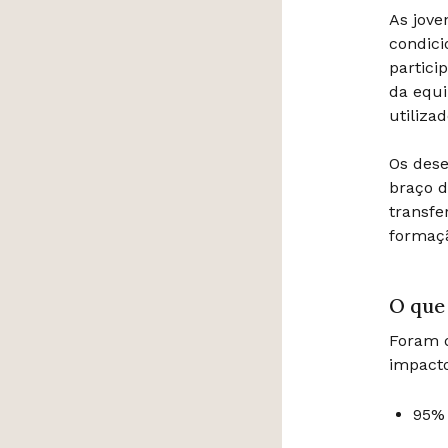
As jove
condici
partici
da equi
utiliza
Os des
braço d
transfe
formaçã
O que
Foram d
impacto
95% 