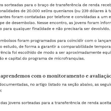
ns sorteadas para o braço de transferência de renda re
onalidades de 20.000 xelins quenianos (ou 239 dólares à t
pantes foram contatadas por telefone e convidadas a um
pe de desembolso. Nesse encontro, as jovens foram infor
do para qualquer finalidade e não precisaria ser devolvido.
embolsos foram programados para coincidir com o lançam
o estudo, de forma a garantir a comparabilidade temporal
rência foi escolhido de modo a ser aproximadamente equi
o e capital do programa de microfranquias.
 aprendemos com o monitoramento e avaliaçã
ocumentadas, no artigo listado na seção abaixo, as segu
:
das jovens sorteadas para a transferência de renda ace