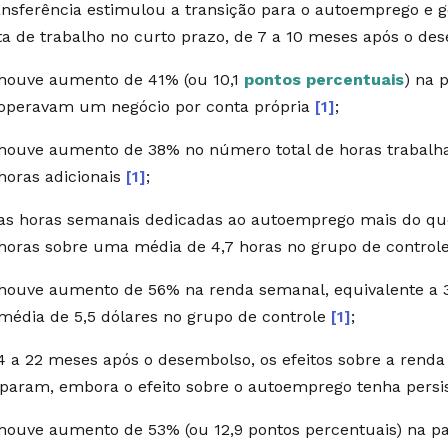
ansferência estimulou a transição para o autoemprego e 
ta de trabalho no curto prazo, de 7 a 10 meses após o de
houve aumento de 41% (ou 10,1
pontos percentuais
) na 
operavam um negócio por conta própria
[1]
;
houve aumento de 38% no número total de horas trabalha
horas adicionais
[1]
;
as horas semanais dedicadas ao autoemprego mais do q
horas sobre uma média de 4,7 horas no grupo de control
houve aumento de 56% na renda semanal, equivalente a 3
média de 5,5 dólares no grupo de controle
[1]
;
4 a 22 meses após o desembolso, os efeitos sobre a renda 
iparam, embora o efeito sobre o autoemprego tenha persis
houve aumento de 53% (ou 12,9 pontos percentuais) na p