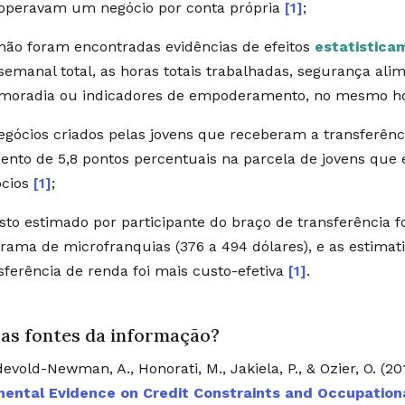
operavam um negócio por conta própria
[1]
;
não foram encontradas evidências de efeitos
estatistica
semanal total, as horas totais trabalhadas, segurança ali
moradia ou indicadores de empoderamento, no mesmo h
egócios criados pelas jovens que receberam a transferên
nto de 5,8 pontos percentuais na parcela de jovens qu
ócios
[1]
;
sto estimado por participante do braço de transferência fo
rama de microfranquias (376 a 494 dólares), e as estima
sferência de renda foi mais custo-efetiva
[1]
.
 as fontes da informação?
evold-Newman, A., Honorati, M., Jakiela, P., & Ozier, O. (20
mental Evidence on Credit Constraints and Occupation