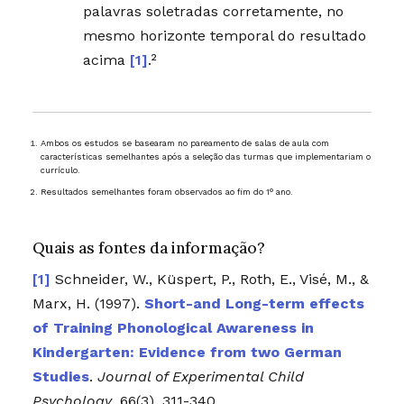
palavras soletradas corretamente, no
mesmo horizonte temporal do resultado
acima
[1]
.²
Ambos os estudos se basearam no pareamento de salas de aula com
características semelhantes após a seleção das turmas que implementariam o
currículo.
Resultados semelhantes foram observados ao fim do 1° ano.
Quais as fontes da informação?
Schneider, W., Küspert, P., Roth, E., Visé, M., &
Marx, H. (1997).
Short-and Long-term effects
of Training Phonological Awareness in
Kindergarten: Evidence from two German
Studies
.
Journal of Experimental Child
Psychology
, 66(3), 311-340.