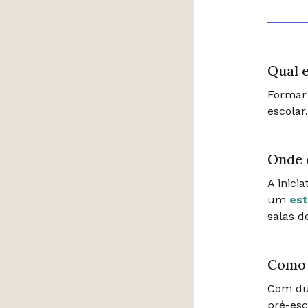
Qual e
Formar 
escolar
Onde 
A inici
um
est
salas d
Como 
Com dur
pré-esc