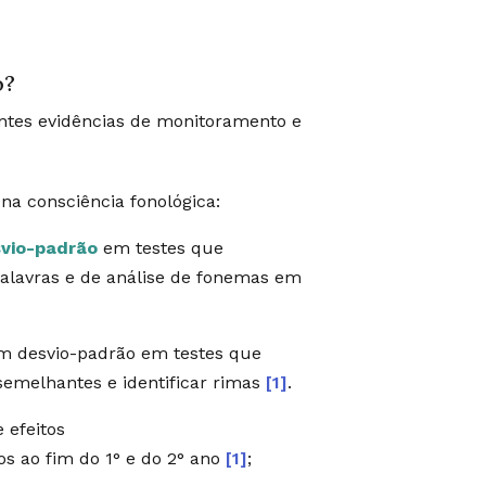
o?
intes evidências de monitoramento e
na consciência fonológica:
vio-padrão
em testes que
palavras e de análise de fonemas em
 desvio-padrão em testes que
semelhantes e identificar rimas
[1]
.
 efeitos
os ao fim do 1° e do 2° ano
[1]
;