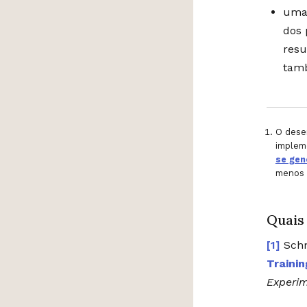
um
dos 
resu
tamb
O desen
impleme
se gen
menos 
Quais
Schn
Traini
Experim