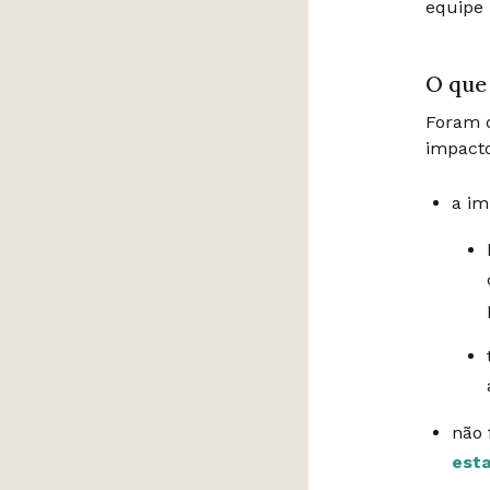
equipe 
O que
Foram d
impacto
a im
não 
esta