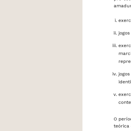
amadur
exerc
jogos
exerc
march
repre
jogos
ident
exerc
conte
O perío
teórica