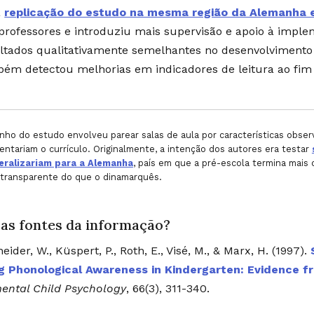
a
replicação do estudo na mesma região da Alemanha 
professores e introduziu mais supervisão e apoio à imple
ltados qualitativamente semelhantes no desenvolvimento 
ém detectou melhorias em indicadores de leitura ao fim
ho do estudo envolveu parear salas de aula por características obser
ntariam o currículo. Originalmente, a intenção dos autores era testar
eralizariam para a Alemanha
, país em que a pré-escola termina mais
transparente do que o dinamarquês.
 as fontes da informação?
eider, W., Küspert, P., Roth, E., Visé, M., & Marx, H. (1997).
ng Phonological Awareness in Kindergarten: Evidence 
ental Child Psychology
, 66(3), 311-340.