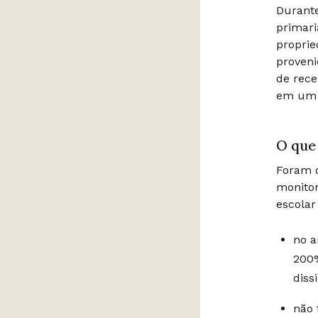
Durante
primari
proprie
proveni
de rece
em um r
O que
Foram d
monito
escolar
no a
200%
diss
não 