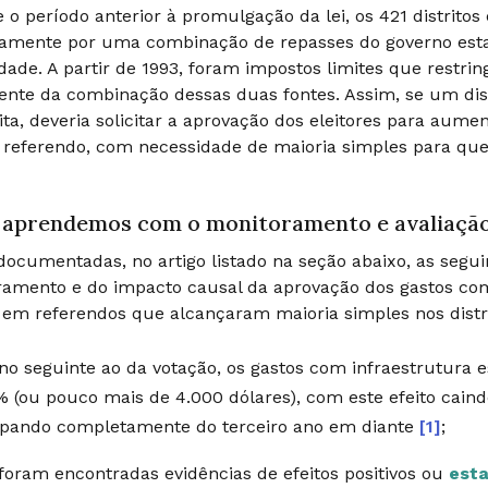
 o período anterior à promulgação da lei, os 421 distrito
amente por uma combinação de repasses do governo estad
dade. A partir de 1993, foram impostos limites que restri
ente da combinação dessas duas fontes. Assim, se um dist
ita, deveria solicitar a aprovação dos eleitores para aum
eferendo, com necessidade de maioria simples para que a
 aprendemos com o monitoramento e avaliaçã
ocumentadas, no artigo listado na seção abaixo, as seguin
ramento e do impacto causal da aprovação dos gastos co
 em referendos que alcançaram maioria simples nos distr
no seguinte ao da votação, os gastos com infraestrutur
 (ou pouco mais de 4.000 dólares), com este efeito cain
ipando completamente do terceiro ano em diante
[1]
;
foram encontradas evidências de efeitos positivos ou
esta