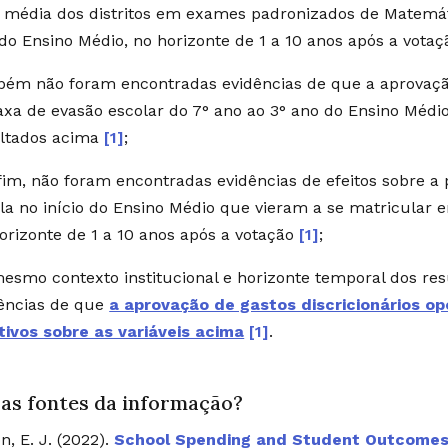
 média dos distritos em exames padronizados de Matemáti
do Ensino Médio, no horizonte de 1 a 10 anos após a vota
ém não foram encontradas evidências de que a aprovaçã
axa de evasão escolar do 7° ano ao 3° ano do Ensino Méd
ltados acima
[1]
;
fim, não foram encontradas evidências de efeitos sobre a
la no início do Ensino Médio que vieram a se matricular 
orizonte de 1 a 10 anos após a votação
[1]
;
esmo contexto institucional e horizonte temporal dos res
ências de que
a aprovação de gastos discricionários op
tivos sobre as variáveis acima
[1]
.
 as fontes da informação?
n, E. J. (2022).
School Spending and Student Outcomes: