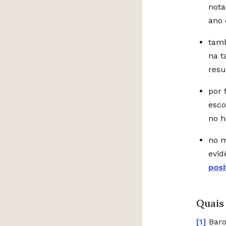
nota
ano 
tamb
na t
resu
por 
esco
no h
no m
evid
posi
Quais
Baro