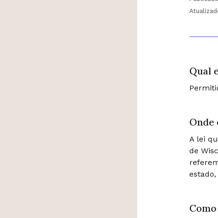
Atualiza
Qual e
Permiti
Onde 
A lei q
de Wisc
refere
estado,
Como 