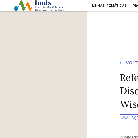
LINHAS TEMÁTICAS
PR
← VOLT
Ref
Dis
Wis
AVALIAÇ
Publicad