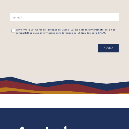
Conforme a Lei Geral de Proteção de Dados (LGPD), o Imds compromete-se a não
compartilhar suas informações com terceiros ou utilizá-las para SPAM.