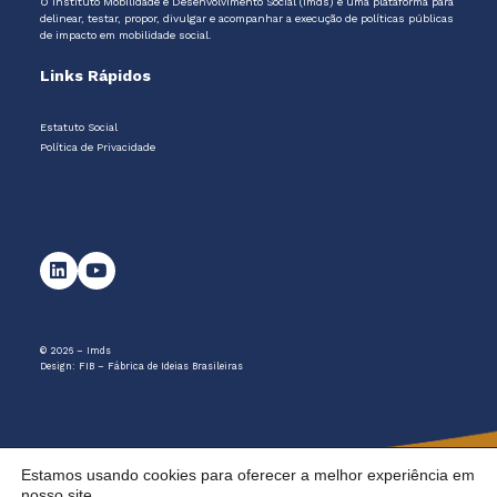
O Instituto Mobilidade e Desenvolvimento Social (Imds) é uma plataforma para
delinear, testar, propor, divulgar e acompanhar a execução de políticas públicas
de impacto em mobilidade social.
Links Rápidos
Estatuto Social
Política de Privacidade
© 2026 – Imds
Design:
FIB – Fábrica de Ideias Brasileiras
Estamos usando cookies para oferecer a melhor experiência em
nosso site.