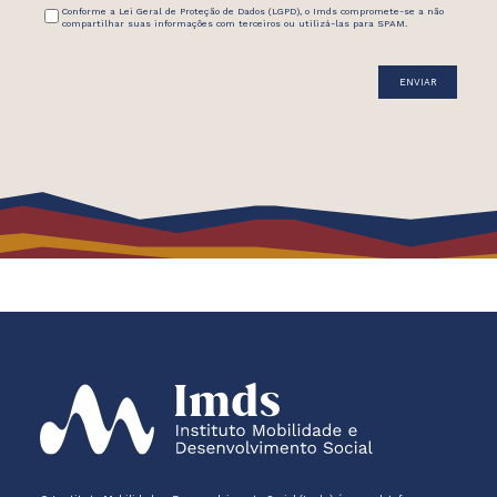
Conforme a Lei Geral de Proteção de Dados (LGPD), o Imds compromete-se a não
compartilhar suas informações com terceiros ou utilizá-las para SPAM.