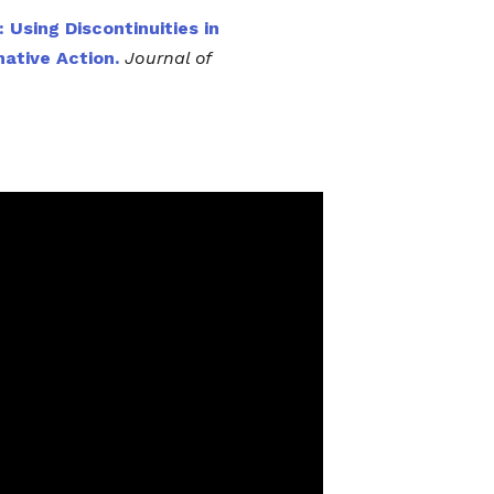
Using Discontinuities in
mative Action.
Journal of