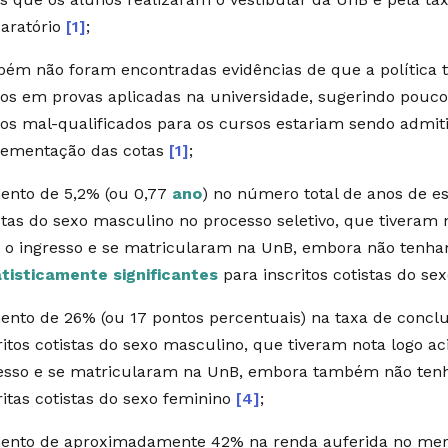
aratório
[1]
;
ém não foram encontradas evidências de que a política 
os em provas aplicadas na universidade, sugerindo pouco
os mal-qualificados para os cursos estariam sendo admit
lementação das cotas
[1]
;
nto de 5,2% (ou 0,77
ano
) no número total de anos de es
stas do sexo masculino no processo seletivo, que tiveram 
 o ingresso e se matricularam na UnB, embora não tenha
tisticamente significantes
para inscritos cotistas do se
nto de 26% (ou 17 pontos percentuais) na taxa de conclu
ritos cotistas do sexo masculino, que tiveram nota logo a
esso e se matricularam na UnB, embora também não tenh
ritas cotistas do sexo feminino
[4]
;
nto de aproximadamente 42% na renda auferida no merc