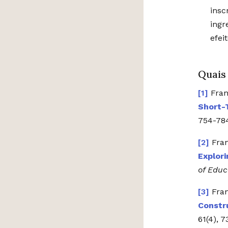
insc
ingr
efei
Quais
Fran
Short-
754-78
Fran
Explor
of Educ
Fran
Constr
61(4), 7