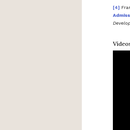
Fra
Admissi
Develo
Vídeo