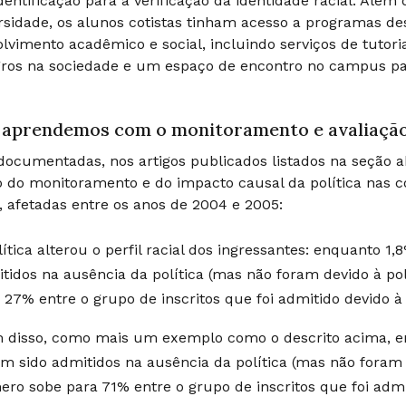
dentificação para a verificação da identidade racial. Alé
rsidade, os alunos cotistas tinham acesso a programas de
lvimento acadêmico e social, incluindo serviços de tutori
ros na sociedade e um espaço de encontro no campus para
 aprendemos com o monitoramento e avaliaçã
ocumentadas, nos artigos publicados listados na seção ab
o do monitoramento e do impacto causal da política nas co
o, afetadas entre os anos de 2004 e 2005:
lítica alterou o perfil racial dos ingressantes: enquanto 1
tidos na ausência da política (mas não foram devido à po
 27% entre o grupo de inscritos que foi admitido devido à
 disso, como mais um exemplo como o descrito acima, e
am sido admitidos na ausência da política (mas não foram 
ro sobe para 71% entre o grupo de inscritos que foi admi