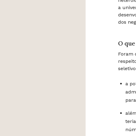
heteroi
a unive
desenvo
dos neg
O que
Foram d
respeit
seletiv
a po
admi
para
além
teri
núme