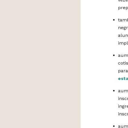
prep
tamb
negr
alun
imp
aume
coti
para
esta
aume
insc
ingr
insc
aume