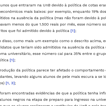
lunos que entraram na UnB devido à política de cotas era
oeconômicos mais baixos: por exemplo, enquanto 19% dos
tidos na ausência da política (mas não foram devido à pol
avam menos do que 1.500 reais por mês, esse número so
ritos que foi admitido devido à política
[1]
;
 disso, como mais um exemplo como o descrito acima, 
idatos que teriam sido admitidos na ausência da política
oma universitário, esse número cai para 35% entre o grupo
lítica
[1]
;
trodução da política parece ter afetado o comportamento d
dantes, levando alguns alunos de pele mais escura a se 
os)
[1, 3]
;
foram encontradas evidências de que a política tenha inf
alunos negros na etapa de preparo para ingresso na univ
s que os alunos realizaram o vestibular da UnB e pela ta