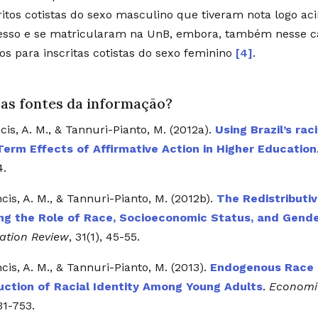
ritos cotistas do sexo masculino que tiveram nota logo ac
esso e se matricularam na UnB, embora, também nesse c
tos para inscritas cotistas do sexo feminino
[4]
.
 as fontes da informação?
cis, A. M., & Tannuri-Pianto, M. (2012a).
Using Brazil’s ra
Term Effects of Affirmative Action in Higher Education
4.
cis, A. M., & Tannuri-Pianto, M. (2012b).
The Redistributiv
ing the Role of Race, Socioeconomic Status, and Gende
ation Review
, 31(1), 45-55.
cis, A. M., & Tannuri-Pianto, M. (2013).
Endogenous Race in
uction of Racial Identity Among Young Adults
.
Economi
31-753.