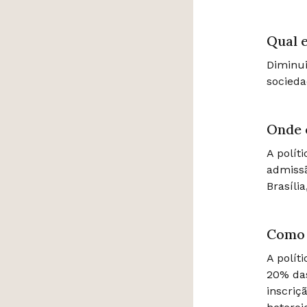
Qual e
Diminui
socieda
Onde 
A polít
admiss
Brasília
Como 
A polít
20% da
inscriç