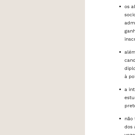
os a
soci
admi
ganh
insc
além
cand
dipl
à po
a in
estu
pret
não 
dos 
veze