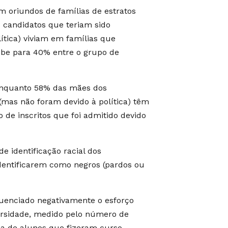
m oriundos de famílias de estratos
 candidatos que teriam sido
ítica) viviam em famílias que
be para 40% entre o grupo de
enquanto 58% das mães dos
 (mas não foram devido à política) têm
 de inscritos que foi admitido devido
e identificação racial dos
identificarem como negros (pardos ou
luenciado negativamente o esforço
ersidade, medido pelo número de
xa de alunos que fizeram curso