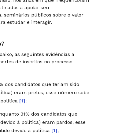
m disso, nos anos em que frequentavam
stinados a apoiar seu
a, seminários públicos sobre o valor
 estudar e interagir.
o?
aixo, as seguintes evidências a
ortes de inscritos no processo
,8% dos candidatos que teriam sido
lítica) eram pretos, esse número sobe
 política
[1]
;
nquanto 31% dos candidatos que
devido à política) eram pardos, esse
tido devido à política
[1]
;