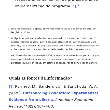
implementação do programa
[1]
.³
Isso representava, à época, aproximadamente 9% das crianças no país, do
berçário ao 5° ano.
Bridge International Academies, responsável por 23 escolas; BRAC, por 20
escolas; Omega Schools, por 19 escolas; Street Child, por 12 escolas; More
than Me, por 6 escolas; Rising Academies, por 5 escolas; Youth Movement for
Collective Action, por 4 escolas; e Stella Maris, também por 4 escolas.
Não há evidências de que estes efeitos tenham sido mediados por mudanças
na composição dos alunos que frequentavam as escolas que iniciaram
parcerias público privadas, em termos de idade, renda domiciliar ou gênero.
Quais as fontes da informação?
Romero, M., Sandefur, J., & Sandholtz, W. A.
(2020).
Outsourcing Education: Experimental
Evidence from Liberia
.
American Economic
Review
, 110(2), 364-400.