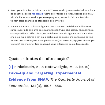
Para operacionalizar a iniciativa, a BDT recebeu do governo estadual uma lista
de beneficiários do
Medicaid
. Como os critérios de renda usados pelo SNAP
são similares aos usados por esse programa, esses indivíduos também
tinham altas chances de atenderem aos critérios.
Somente 3 a cada 10 idosos ligaram para o número de telefone indicado na
carta, sugerindo que uma parcela grande do grupo-alvo acabou não abrindo a
correspondência. Além disso, os indivíduos que não ligaram tendiam a viver
em lares mais pobres e ter mais problemas de saúde, indicando que outras
formas de aproximação a esse público-alvo (por exemplo, ligações diretas por
telefone) poderiam ter tido consequências diferentes para a focalização.
Quais as fontes da informação?
Finkelstein, A., & Notowidigdo, M. J. (2019).
Take-Up and Targeting: Experimental
Evidence from SNAP
.
The Quarterly Journal of
Economics
, 134(3), 1505-1556.