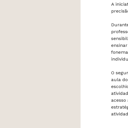
A inici
precisã
Durante
profess
sensibi
ensinar
fonemas
individ
O segun
aula do
escolhi
ativida
acesso 
estraté
ativida