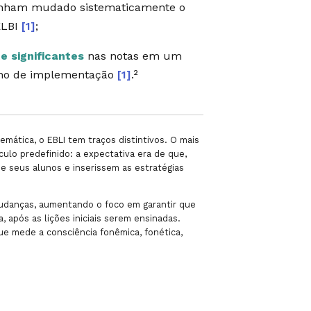
tenham mudado sistematicamente o
ELBI
[1]
;
e significantes
nas notas em um
 ano de implementação
[1]
.²
mática, o EBLI tem traços distintivos. O mais
culo predefinido: a expectativa era de que,
e seus alunos e inserissem as estratégias
mudanças, aumentando o foco em garantir que
, após as lições iniciais serem ensinadas.
ue mede a consciência fonêmica, fonética,