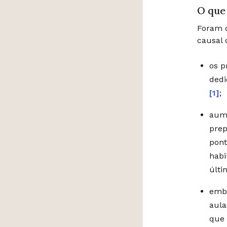
O que
Foram d
causal d
os p
dedi
[1]
;
aum
prep
pont
habi
últi
embo
aula
que 