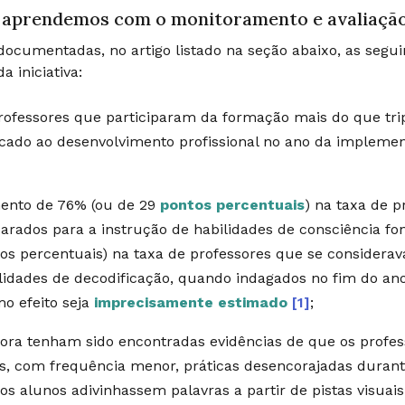
 aprendemos com o monitoramento e avaliaçã
ocumentadas, no artigo listado na seção abaixo, as segui
a iniciativa:
rofessores que participaram da formação mais do que tr
cado ao desenvolvimento profissional no ano da implemen
ento de 76% (ou de 29
pontos percentuais
) na taxa de 
arados para a instrução de habilidades de consciência f
os percentuais) na taxa de professores que se considera
lidades de decodificação, quando indagados no fim do an
mo efeito seja
imprecisamente estimado
[1]
;
ra tenham sido encontradas evidências de que os profe
s, com frequência menor, práticas desencorajadas duran
os alunos adivinhassem palavras a partir de pistas visua