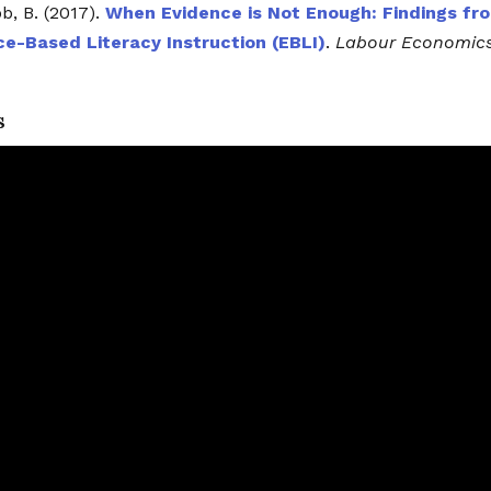
b, B. (2017).
When Evidence is Not Enough: Findings fr
ce-Based Literacy Instruction (EBLI)
.
Labour Economic
s