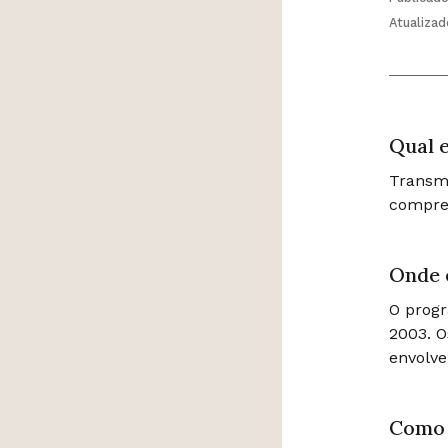
Atualiza
Qual e
Transmi
compree
Onde 
O prog
2003. O
envolve
Como 