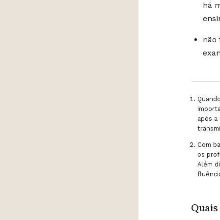
há m
ensi
não 
exam
Quando 
importa
após a 
transm
Com bas
os prof
Além di
fluênci
Quais