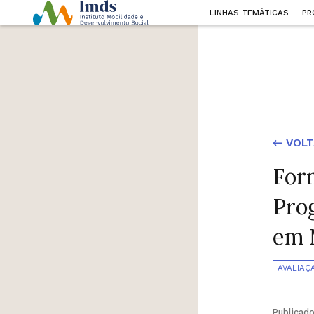
LINHAS TEMÁTICAS
PR
← VOLT
For
Pro
em 
AVALIAÇ
Publicad