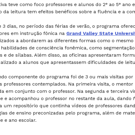
ativa teve como foco professores e alunos do 2° ao 5° ano 
o da leitura tem efeitos benéficos sobre a fluência e a c
 3 dias, no período das férias de verão, o programa ofere
ores em instrução fônica na
Grand Valley State Universi
lizados a abordarem as diferentes formas como o mesmo 
 habilidades de consciência fonêmica, como segmentaçã
 e de sílabas. Além disso, as oficinas apresentaram forma
ualizado a alunos que apresentassem dificuldades de leitu
do componente do programa foi de 3 ou mais visitas por 
s professores contemplados. Na primeira visita, o mento
da em conjunto com o professor. Na segunda e terceira v
de e acompanhou o professor no restante da aula, dando
a um repositório que continha vídeos de professores dan
gias de ensino preconizadas pelo programa, além de mater
de e ano escolar.