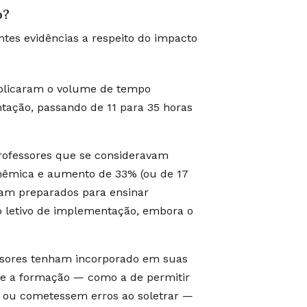
o?
ntes evidências a respeito do impacto
iplicaram o volume de tempo
tação, passando de 11 para 35 horas
professores que se consideravam
onêmica e aumento de 33% (ou de 17
vam preparados para ensinar
o letivo de implementação, embora o
ssores tenham incorporado em suas
te a formação — como a de permitir
is ou cometessem erros ao soletrar —