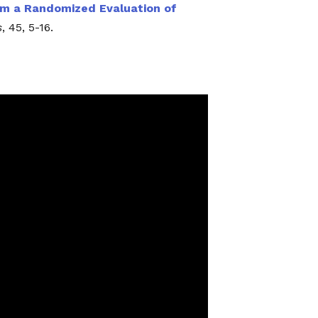
om a Randomized Evaluation of
s
, 45, 5-16.