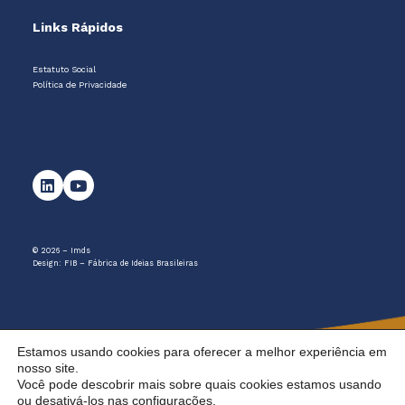
Links Rápidos
Estatuto Social
Política de Privacidade
© 2026 – Imds
Design:
FIB – Fábrica de Ideias Brasileiras
Estamos usando cookies para oferecer a melhor experiência em
nosso site.
Você pode descobrir mais sobre quais cookies estamos usando
ou desativá-los nas
configurações
.