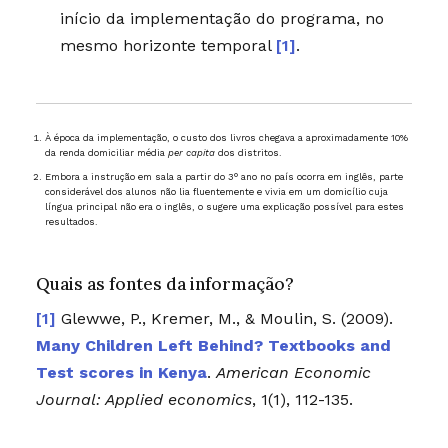
início da implementação do programa, no
mesmo horizonte temporal
[1]
.
À época da implementação, o custo dos livros chegava a aproximadamente 10%
da renda domiciliar média
per capita
dos distritos.
Embora a instrução em sala a partir do 3° ano no país ocorra em inglês, parte
considerável dos alunos não lia fluentemente e vivia em um domicílio cuja
língua principal não era o inglês, o sugere uma explicação possível para estes
resultados.
Quais as fontes da informação?
Glewwe, P., Kremer, M., & Moulin, S. (2009).
Many Children Left Behind? Textbooks and
Test scores in Kenya
.
American Economic
Journal: Applied economics
,
1
(1), 112-135.