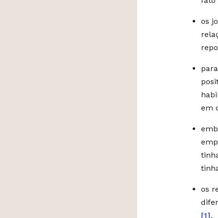
fat
os j
rela
repo
para
posi
habi
em q
embo
empr
tinh
tinh
os r
dife
[1]
.