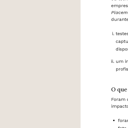
empresa
Placem
durante
teste
captu
dispo
um in
profi
O que
Foram d
impacto
fora