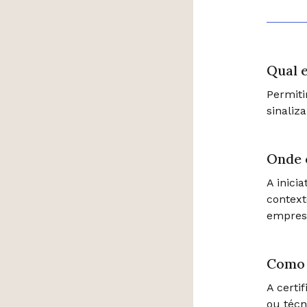
Qual e
Permiti
sinaliz
Onde 
A inici
contex
empres
Como 
A certi
ou técn