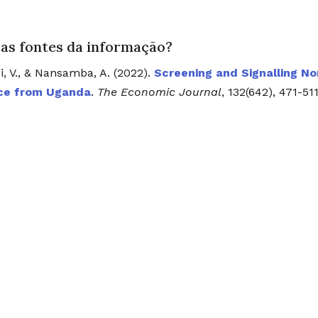
 as fontes da informação?
i, V., & Nansamba, A. (2022).
Screening and Signalling No
ce from Uganda
.
The Economic Journal
, 132(642), 471-511