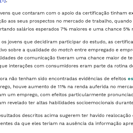
o
[1]
;
ovens que contaram com o apoio da certificação tinham e
ção aos seus prospectos no mercado de trabalho, quando 
rtando salários esperados 7% maiores e uma chance 5%
 os jovens que decidiram participar do estudo, as certifi
tivo sobre a qualidade do
match
entre empregado e empre
lidades de comunicação tiveram uma chance maior de te
ue interações com consumidores eram parte da rotina d
ra não tenham sido encontradas evidências de efeitos
es
ego, houve aumento de 11% na renda auferida no mercad
am um emprego, com efeitos particularmente pronunciad
am revelado ter altas habilidades socioemocionais durant
esultados descritos acima sugerem ter havido realocação
rentes da que eles teriam na ausência da informação apr