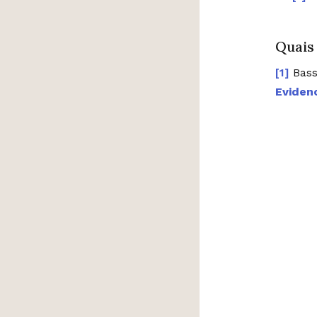
Quais
Bass
Eviden