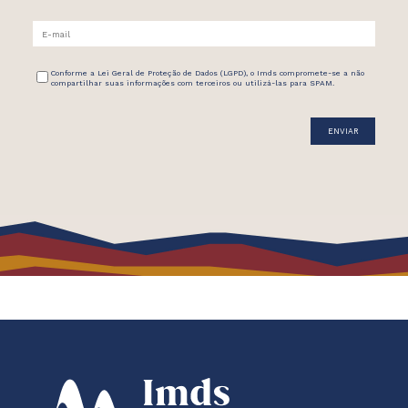
Conforme a Lei Geral de Proteção de Dados (LGPD), o Imds compromete-se a não
compartilhar suas informações com terceiros ou utilizá-las para SPAM.