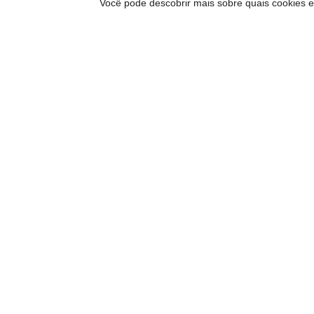
Você pode descobrir mais sobre quais cookies 
Inscreva-se para receb
a Carta do Imds e para
sobre eventos e novida