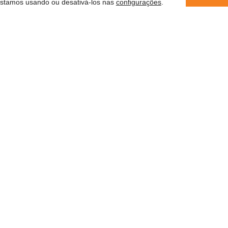
estamos usando ou desativá-los nas
configurações
.
er
 saber
Conforme a Lei Geral de Proteção
compartilhar suas informações com
des