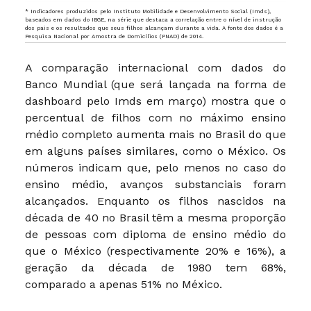
* Indicadores produzidos pelo Instituto Mobilidade e Desenvolvimento Social (Imds),
baseados em dados do IBGE, na série que destaca a correlação entre o nível de instrução
dos pais e os resultados que seus filhos alcançam durante a vida. A fonte dos dados é a
Pesquisa Nacional por Amostra de Domicílios (PNAD) de 2014.
A comparação internacional com dados do
Banco Mundial (que será lançada na forma de
dashboard pelo Imds em março) mostra que o
percentual de filhos com no máximo ensino
médio completo aumenta mais no Brasil do que
em alguns países similares, como o México. Os
números indicam que, pelo menos no caso do
ensino médio, avanços substanciais foram
alcançados. Enquanto os filhos nascidos na
década de 40 no Brasil têm a mesma proporção
de pessoas com diploma de ensino médio do
que o México (respectivamente 20% e 16%), a
geração da década de 1980 tem 68%,
comparado a apenas 51% no México.