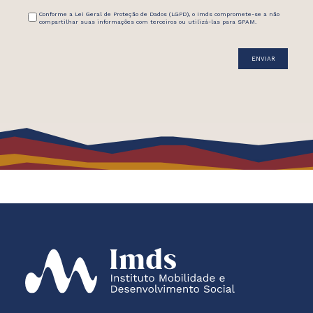
Conforme a Lei Geral de Proteção de Dados (LGPD), o Imds compromete-se a não
compartilhar suas informações com terceiros ou utilizá-las para SPAM.