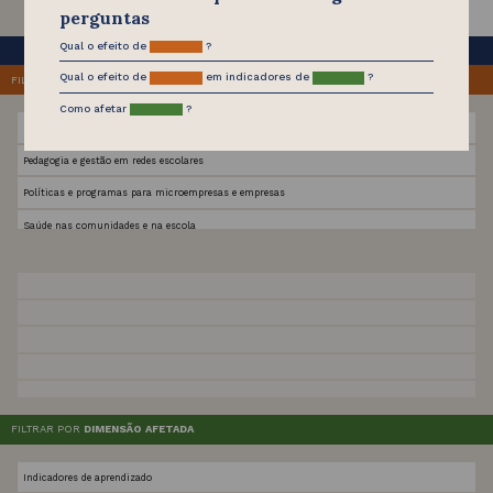
ADULTOS E
FAMÍLIAS
perguntas
Qual o efeito de
?
ESCONDER FAIXA ETÁRIA
Qual o efeito de
em indicadores de
?
FILTRAR POR
CLASSES DE PROGRAMAS
Como afetar
?
Políticas de emprego e renda
Pedagogia e gestão em redes escolares
Políticas e programas para microempresas e empresas
Saúde nas comunidades e na escola
Estrutura física para as aprendizagens
Apoio à parentalidade
Transferências
Atenção à saúde materno-infantil
Famílias e a comunidade escolar
Financiamento e acesso à educação
FILTRAR POR
DIMENSÃO AFETADA
Estrutura institucional para as aprendizagens
Indicadores de aprendizado
Berçários, creches e pré-escolas