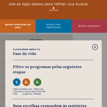
Use as
tags
abaixo para refinar sua busca!
FECHAR
BUSCA POR FASE DA
BUSCA POR
BUSCA AVANÇADA
VIDA
TERRITÓRIO
VIDA
FETAL
PLATAFORMA IMPACTO
0-3
ANOS
Fase da vida
4-5
ANOS
Filtre os programas pelas seguintes
etapas
6-10
ANOS
1.
2.
3.
11-14
ANOS
Selecione
Selecione
Selecione
a fase da
a classe de
a dimensão
vida
programa
afetada
15-29
ANOS
Suas escolhas respondem às seguintes