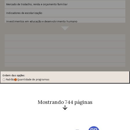
Mercado de trabalho, renda e orçamento familiar
Atenção integral na assistência social
Indicadores de escolarização
Inclusão financeira
Investimentos em educação e desenvolvimento humano
Tecnologias na escola
Indicadores de saúde
Planejamento urbano
Cognição e linguagem
Ações afirmativas
Engajamento da criança ou adolescente com a vida escolar
Habilidades socioemocionais e funções executivas na escola
Resultados de negócios e empreendedorismo
Gestão e governança no setor público
Funcionamento de negócios e empreendedorismo
Cobertura e qualidade dos serviços públicos
Ordem das opções:
Padrão
Quantidade de programas
Habilidades socioemocionais e funções executivas
Processos pedagógicos ou de gestão em redes escolares
Percepções subjetivas, expectativas e aspirações
Mostrando 744 páginas
Investimentos familiares em saúde e nutrição
Consumo familiar e pobreza monetária
Comportamento de risco e envolvimento com crime