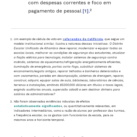
com despesas correntes e foco em
pagamento de pessoal
[1]
.²
Um exemplo de cédula de voto em
referendos da Califórnia
, que segue um
modelo institucional similar, ilustra a natureza dessas iniciativas:
O Distrito
Escolar Unificado de Alhambra deve reparar, modernizar e equipar todas as
escolas locais, melhorar as condições de segurança dos estudantes, atualizar
a fiação elétrica para tecnologia, instalar sistemas de segurança contra
incêndio, sistemas de aquecimento/refrigeração energeticamente eficientes,
iluminação de emergência, portas corta-fogo, substituir sistemas de
encanamento/esgoto antigos, reparar telhados e banheiros deteriorados e
com vazamentos, paredes em decomposição, sistemas de drenagem, reparar,
construir, adquirir, equipar salas de aula, bibliotecas, laboratórios de ciências,
terrenos e instalações, emitindo 85.000.000 dólares em títulos a taxas legais,
exigindo auditorias anuais, supervisão cidadã e sem destinar dinheiro para
salários de administradores?
Não foram observadas evidências robustas de efeitos
estatisticamente significantes
, ou quantitativamente relevantes, em
indicadores intermediários, como a razão de alunos por professor das turmas,
a frequência escolar, ou os gastos com funcionários da escola, para os
mesmos anos e horizonte temporal.