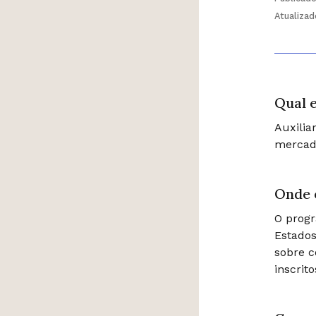
Atualiza
Qual e
Auxilia
mercado
Onde 
O prog
Estados
sobre c
inscrit