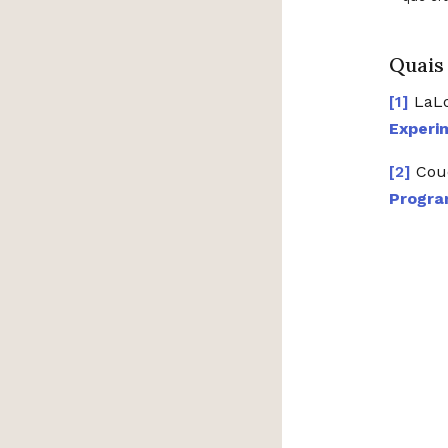
Quais
LaLo
Experi
Couc
Progr