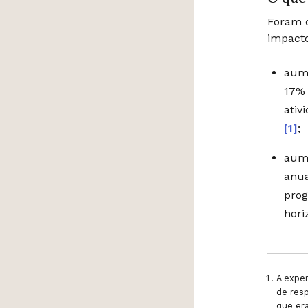
Foram d
impact
aume
17% 
ativ
[1]
;
aume
anua
prog
hori
A exper
de res
que er