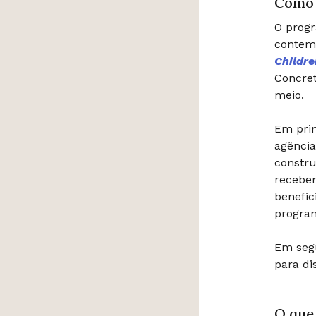
Como 
O progr
contem
Childre
Concret
meio.
Em prim
agência
constru
recebe
benefic
progra
Em segu
para di
O que