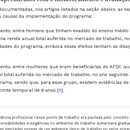
ocumentadas, nos artigos listados na seção abaixo, as seg
o causal da implementação do programa:
nto, entre homens que tinham evadido do ensino médio 
na renda anual total auferida no mercado de trabalho, no
idades do programa, embora esses efeitos tenham se dis
nto, entre mulheres que eram beneficiárias do AFDC qua
l total auferida no mercado de trabalho, no ano seguinte 
rama, sendo que, para esse grupo, existem evidências de 
zonte temporal de 8 anos
[1]
.
iência profissional nesse posto de trabalho era pautada pelo conceit
ponsabilidades e exigências no ambiente de trabalho aumentava gradu
am simuladas normas de um ambiente típico de trabalho no setor priva