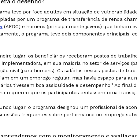
era o desenho?
ama teve por foco adultos em situação de vulnerabilidade
pladas por um programa de transferência de renda ch
n
(AFDC) e homens (principalmente jovens) que tinham ev
amente, o programa teve dois componentes principais, c
eiro lugar, os beneficiários receberam postos de trabal
 implementadora, em sua maioria no setor de serviços (p
ção civil (para homens). Os salários nesses postos de tr
riam em um emprego regular, mas havia espaço para au
iários tivessem boa assiduidade e desempenho.¹ Ao final 
ma requereu que os participantes tentassem uma transiç
ndo lugar, o programa designou um profissional de acon
scussões frequentes sobre performance no emprego subs
 aprendemos com o monitoramento e avaliaçã