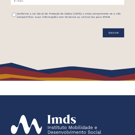
Conforme a Lei Geral de Proteção de Dados (LGPD), o Imds compromete-se a não
compartilhar suas informações com terceiros ou utilizá-las para SPAM.