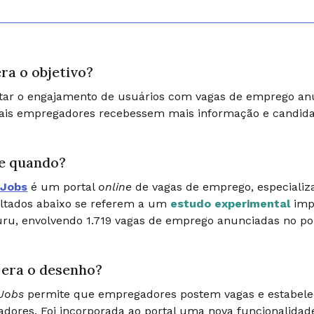
ra o objetivo?
ar o engajamento de usuários com vagas de emprego anun
ais empregadores recebessem mais informação e candida
e quando?
rJobs
é um portal
online
de vagas de emprego, especializad
ltados abaixo se referem a um
estudo experimental
imp
ru, envolvendo 1.719 vagas de emprego anunciadas no por
era o desenho?
rJobs
permite que empregadores postem vagas e estabele
adores. Foi incorporada ao portal uma nova funcionalidad