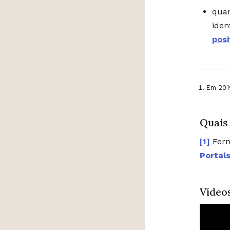
quan
iden
posi
Em 2019
Quais
Fern
Portals
Vídeo