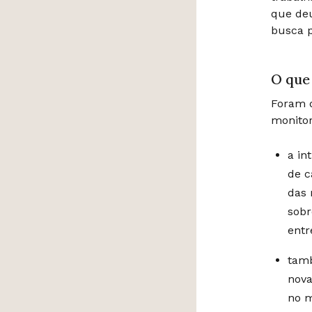
que deu
busca 
O que
Foram d
monitor
a in
de c
das 
sobr
entr
tamb
nova
no m