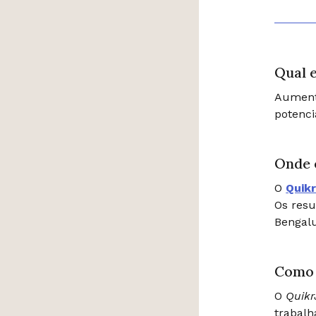
Qual e
Aument
potenci
Onde 
O
Quik
Os resu
Bengalu
Como 
O
Quik
trabalh