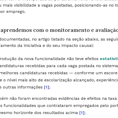
 mais visibilidade a vagas postadas, posicionando-as no 
por emprego.
 aprendemos com o monitoramento e avaliaçã
ocumentadas, no artigo listado na seção abaixo, as seguin
amento da iniciativa e do seu impacto causal:
trodução da nova funcionalidade não teve efeitos
estatist
andidaturas recebidas para cada vaga postada no siste
melhores candidaturas recebidas — conforme um escore d
e o nível mais alto de escolarização alcançado, experiênc
e outras informações
[1]
;
ém não foram encontradas evidências de efeitos na tax
s funcionalidades que contrataram empregados pelo port
esmo horizonte dos resultados acima
[1]
;