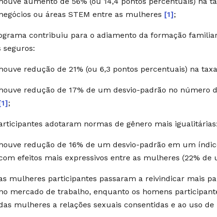
houve aumento de 56% (ou 14,4 pontos percentuais) na t
negócios ou áreas STEM entre as mulheres
[1]
;
ograma contribuiu para o adiamento da formação familia
 seguros:
houve redução de 21% (ou 6,3 pontos percentuais) na tax
houve redução de 17% de um desvio-padrão no número de
[1]
;
articipantes adotaram normas de gênero mais igualitárias
houve redução de 16% de um desvio-padrão em um índice
com efeitos mais expressivos entre as mulheres (22% de
as mulheres participantes passaram a reivindicar mais par
no mercado de trabalho, enquanto os homens participante
das mulheres a relações sexuais consentidas e ao uso d