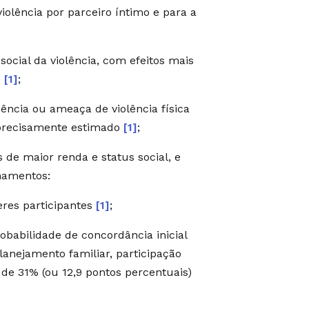
iolência por parceiro íntimo e para a
cial da violência, com efeitos mais
)
[1]
;
ência ou ameaça de violência física
mprecisamente estimado
[1]
;
de maior renda e status social, e
namentos:
res participantes
[1]
;
babilidade de concordância inicial
anejamento familiar, participação
 de 31% (ou 12,9 pontos percentuais)