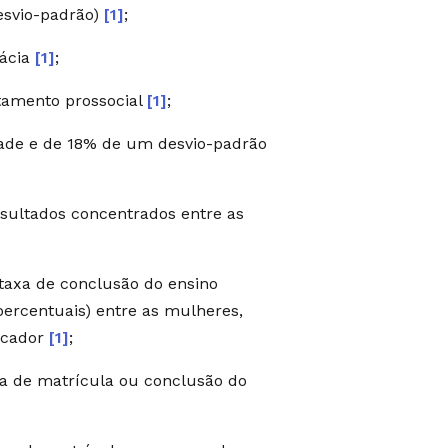
esvio-padrão)
[1]
;
cácia
[1]
;
amento prossocial
[1]
;
ade e de 18% de um desvio-padrão
esultados concentrados entre as
taxa de conclusão do ensino
percentuais) entre as mulheres,
dicador
[1]
;
xa de matrícula ou conclusão do