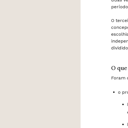
período
O terce
concepç
escolh
indepen
dividid
O que
Foram d
o pr