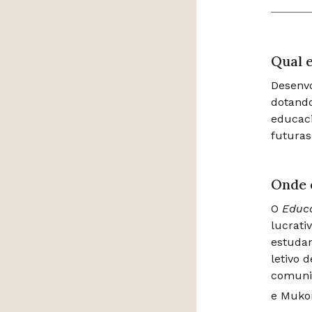
Qual e
Desenvo
dotando
educaci
futuras
Onde 
O
Educa
lucrati
estuda
letivo 
comunit
e Muko