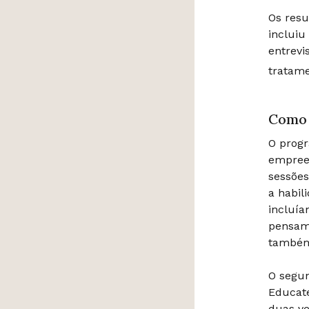
Os res
incluiu
entrevi
tratame
Como 
O progr
empreen
sessões
a habil
incluía
pensame
também 
O segun
Educate
duas ve