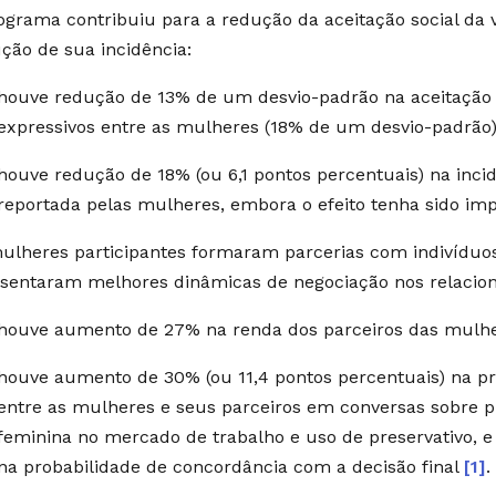
ograma contribuiu para a redução da aceitação social da v
ção de sua incidência:
houve redução de 13% de um desvio-padrão na aceitação so
expressivos entre as mulheres (18% de um desvio-padrão
houve redução de 18% (ou 6,1 pontos percentuais) na incid
reportada pelas mulheres, embora o efeito tenha sido i
ulheres participantes formaram parcerias com indivíduos 
sentaram melhores dinâmicas de negociação nos relacio
houve aumento de 27% na renda dos parceiros das mulhe
houve aumento de 30% (ou 11,4 pontos percentuais) na pro
entre as mulheres e seus parceiros em conversas sobre pl
feminina no mercado de trabalho e uso de preservativo, e
na probabilidade de concordância com a decisão final
[1]
.