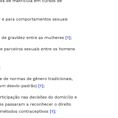
axa de matrícula em cursos de
r e para comportamentos sexuais
a de gravidez entre as mulheres
[1]
;
 parceiros sexuais entre os homens
:
 de normas de gênero tradicionais,
 um desvio-padrão)
[1]
;
ticipação nas decisões do domicílio e
s passaram a reconhecer o direito
e métodos contraceptivos
[1]
;