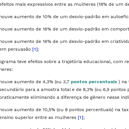
efeitos mais expressivos entre as mulheres (18% de um d
houve aumento de 10% de um desvio-padrão em autoefi
houve aumento de 16% de um desvio-padrão em comport
houve aumento de 16% de um desvio-padrão em criativid
em persuasão
[1]
;
ograma teve efeitos sobre a trajetória educacional, com r
heres:
houve aumento de 4,3% (ou 3,7
pontos percentuais
) na 
secundário para a amostra total e de 8,3% (ou 6,9 pontos 
praticamente eliminando a diferença de gênero nesse in
houve aumento de 10,5% (ou 8 pontos percentuais) na ta
ensino superior entre as mulheres
[1]
;