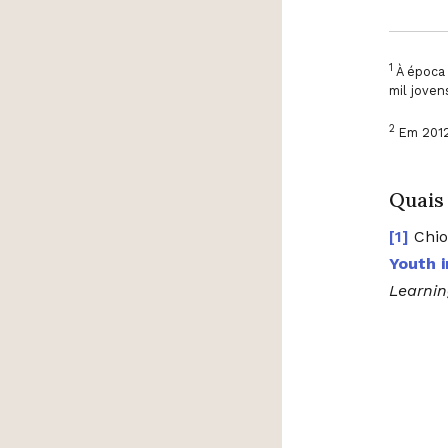
1
À época 
mil joven
2
Em 2012,
Quais
Chio
Youth 
Learnin