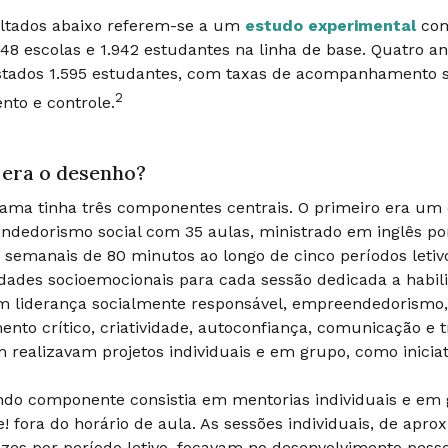
ultados abaixo referem-se a um
estudo experimental
com
 48 escolas e 1.942 estudantes na linha de base. Quatro a
stados 1.595 estudantes, com taxas de acompanhamento 
2
nto e controle.
era o desenho?
ama tinha três componentes centrais. O primeiro era um 
dedorismo social com 35 aulas, ministrado em inglês po
 semanais de 80 minutos ao longo de cinco períodos letiv
idades socioemocionais para cada sessão dedicada a habil
m liderança socialmente responsável, empreendedorismo
nto crítico, criatividade, autoconfiança, comunicação e 
realizavam projetos individuais e em grupo, como iniciat
do componente consistia em mentorias individuais e em
! fora do horário de aula. As sessões individuais, de a
zes por período letivo, focavam no desenvolvimento pess