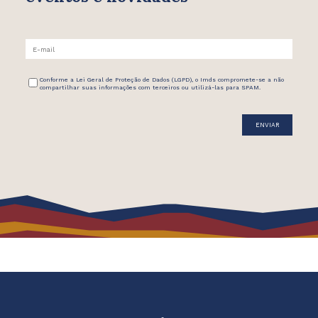
Conforme a Lei Geral de Proteção de Dados (LGPD), o Imds compromete-se a não
compartilhar suas informações com terceiros ou utilizá-las para SPAM.