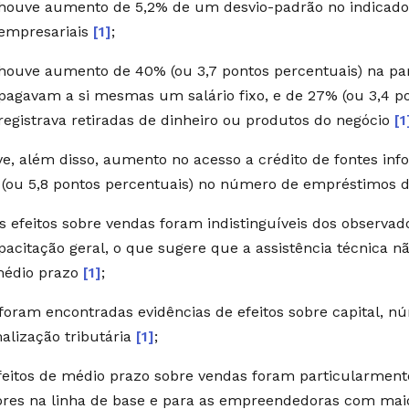
houve aumento de 5,2% de um desvio-padrão no indicador
empresariais
[1]
;
houve aumento de 40% (ou 3,7 pontos percentuais) na p
pagavam a si mesmas um salário fixo, e de 27% (ou 3,4 p
registrava retiradas de dinheiro ou produtos do negócio
[1
e, além disso, aumento no acesso a crédito de fontes in
(ou 5,8 pontos percentuais) no número de empréstimos d
s efeitos sobre vendas foram indistinguíveis dos observ
pacitação geral, o que sugere que a assistência técnica n
médio prazo
[1]
;
foram encontradas evidências de efeitos sobre capital, n
alização tributária
[1]
;
feitos de médio prazo sobre vendas foram particularmen
res na linha de base e para as empreendedoras com maio