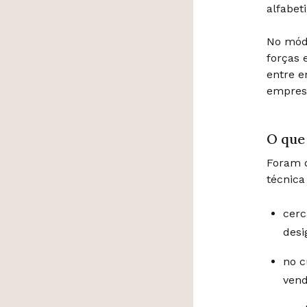
alfabeti
No módu
forças 
entre e
empres
O que
Foram d
técnic
cerc
desi
no c
vend