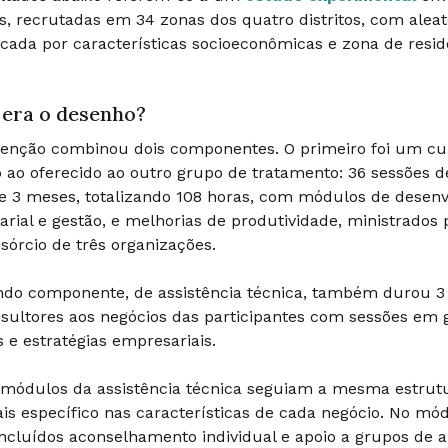
is, recrutadas em 34 zonas dos quatro distritos, com aleato
ficada por características socioeconômicas e zona de resid
era o desenho?
venção combinou dois componentes. O primeiro foi um cur
o ao oferecido ao outro grupo de tratamento: 36 sessões d
e 3 meses, totalizando 108 horas, com módulos de desen
rial e gestão, e melhorias de produtividade, ministrados p
órcio de três organizações.
do componente, de assistência técnica, também durou 3 
sultores aos negócios das participantes com sessões em
e estratégias empresariais.
 módulos da assistência técnica seguiam a mesma estrut
is específico nas características de cada negócio. No mó
ncluídos aconselhamento individual e apoio a grupos de