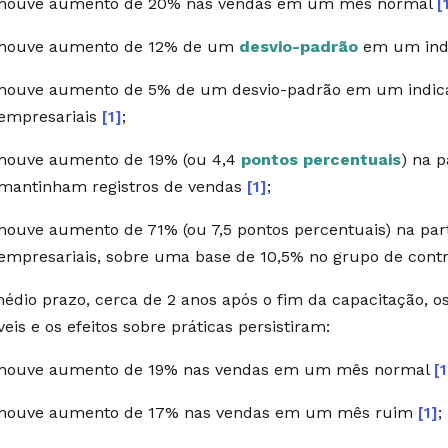
houve aumento de 20% nas vendas em um mês normal
[
houve aumento de 12% de um
desvio-padrão
em um indi
houve aumento de 5% de um desvio-padrão em um indica
empresariais
[1]
;
houve aumento de 19% (ou 4,4
pontos percentuais
) na 
mantinham registros de vendas
[1]
;
houve aumento de 71% (ou 7,5 pontos percentuais) na par
empresariais, sobre uma base de 10,5% no grupo de cont
édio prazo, cerca de 2 anos após o fim da capacitação, o
veis e os efeitos sobre práticas persistiram:
houve aumento de 19% nas vendas em um mês normal
[1
houve aumento de 17% nas vendas em um mês ruim
[1]
;