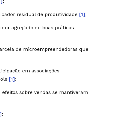
1]
;
cador residual de produtividade
[1]
;
dor agregado de boas práticas
parcela de microempreendedoras que
ticipação em associações
role
[1]
;
s efeitos sobre vendas se mantiveram
]
;