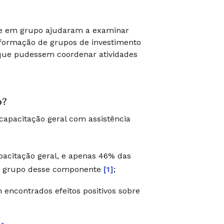
s e em grupo ajudaram a examinar
A formação de grupos de investimento
 que pudessem coordenar atividades
o?
apacitação geral com assistência
pacitação geral, e apenas 46% das
 em grupo desse componente
[1]
;
 encontrados efeitos positivos sobre