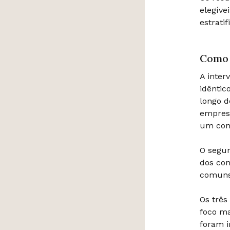
elegíve
estrati
Como 
A inter
idêntic
longo d
empresa
um cons
O segun
dos con
comuns 
Os três
foco ma
foram i