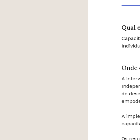
Qual e
Capacit
individ
Onde 
A inter
Indepen
de dese
empode
A imple
capacit
Os res