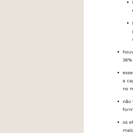
houv
36% 
esse
a ca
no 
não 
form
os e
maio