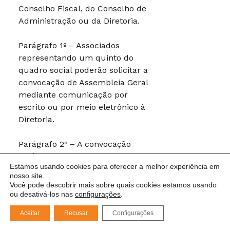
Conselho Fiscal, do Conselho de
Administração ou da Diretoria.
Parágrafo 1º – Associados
representando um quinto do
quadro social poderão solicitar a
convocação de Assembleia Geral
mediante comunicação por
escrito ou por meio eletrônico à
Diretoria.
Parágrafo 2º – A convocação
será realizada mediante envio
Estamos usando cookies para oferecer a melhor experiência em
de comunicação escrita
nosso site.
impressa (carta registrada) ou
Você pode descobrir mais sobre quais cookies estamos usando
por meio eletrônico (e-mail) a
ou desativá-los nas
configurações
.
todos os associados, com
Aceitar
Recusar
Configurações
antecedência mínima de 5