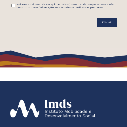
Conforme a Lei Geral de Proteção de Dados (LGPD), o Imds compromete-se a não
compartilhar suas informações com terceiros ou utilizá-las para SPAM.