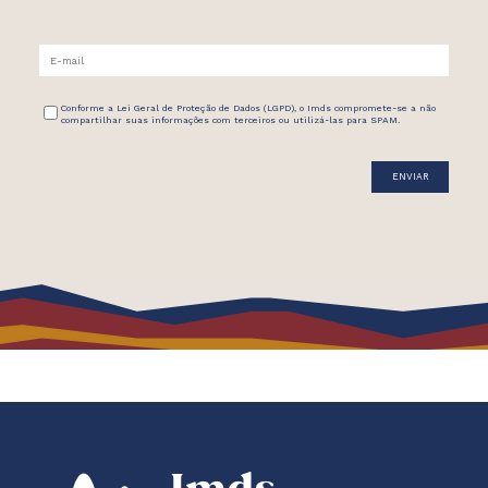
Conforme a Lei Geral de Proteção de Dados (LGPD), o Imds compromete-se a não
compartilhar suas informações com terceiros ou utilizá-las para SPAM.