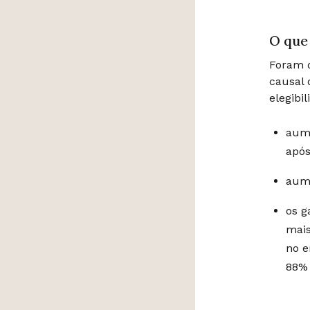
O que
Foram d
causal 
elegibi
aume
após
aume
os g
mais
no e
88% 