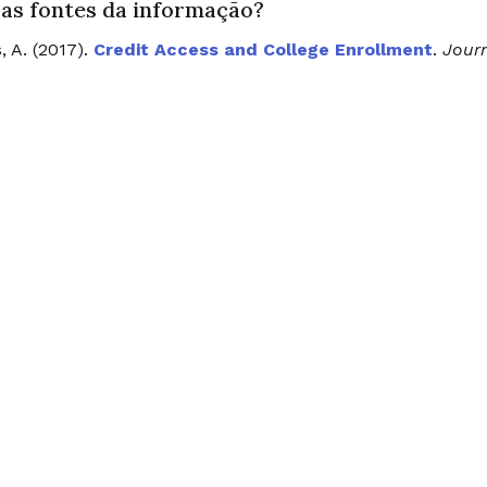
 as fontes da informação?
s, A. (2017).
Credit Access and College Enrollment
.
Journ