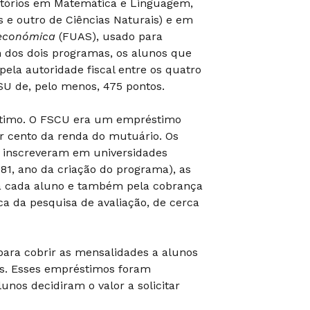
gatórios em Matemática e Linguagem,
s e outro de Ciências Naturais) e em
oeconómica
(FUAS), usado para
m dos dois programas, os alunos que
ela autoridade fiscal entre os quatro
PSU de, pelo menos, 475 pontos.
éstimo. O FSCU era um empréstimo
 cento da renda do mutuário. Os
 inscreveram em universidades
981, ano da criação do programa), as
 a cada aluno e também pela cobrança
ca da pesquisa de avaliação, de cerca
ara cobrir as mensalidades a alunos
as. Esses empréstimos foram
lunos decidiram o valor a solicitar