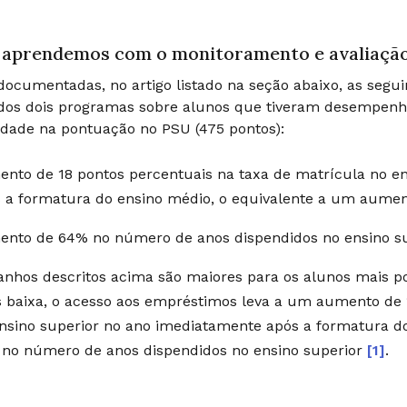
 aprendemos com o monitoramento e avaliaçã
ocumentadas, no artigo listado na seção abaixo, as segui
dos dois programas sobre alunos que tiveram desempenh
lidade na pontuação no PSU (475 pontos):
nto de 18 pontos percentuais na taxa de matrícula no e
 a formatura do ensino médio, o equivalente a um aum
nto de 64% no número de anos dispendidos no ensino s
anhos descritos acima são maiores para os alunos mais pob
 baixa, o acesso aos empréstimos leva a um aumento de 
nsino superior no ano imediatamente após a formatura 
no número de anos dispendidos no ensino superior
[1]
.