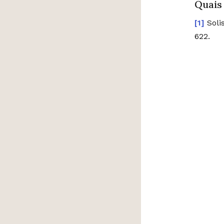
Quais
Soli
622.