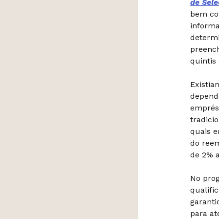
de Sele
bem com
inform
determi
preench
quintis
Existi
depend
emprés
tradici
quais e
do reem
de 2% a
No prog
qualifi
garanti
para at