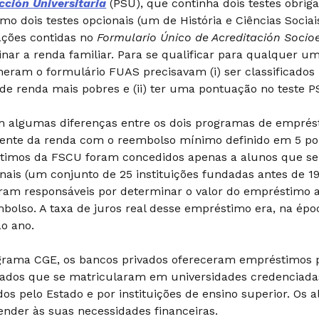
cción Universitaria
(PSU), que continha dois testes obri
o dois testes opcionais (um de História e Ciências Sociai
ações contidas no
Formulario Único de Acreditación Soci
nar a renda familiar. Para se qualificar para qualquer u
eram o formulário FUAS precisavam (i) ser classificados p
 de renda mais pobres e (ii) ter uma pontuação no teste 
am algumas diferenças entre os dois programas de empr
ente da renda com o reembolso mínimo definido em 5 por
timos da FSCU foram concedidos apenas a alunos que se
onais (um conjunto de 25 instituições fundadas antes de 1
ram responsáveis por determinar o valor do empréstimo
bolso. A taxa de juros real desse empréstimo era, na épo
o ano.
rama CGE, os bancos privados ofereceram empréstimos p
cados que se matricularam em universidades credenciad
dos pelo Estado e por instituições de ensino superior. Os a
ender às suas necessidades financeiras.