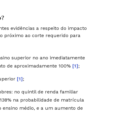
o?
ntes evidências a respeito do impacto
o próximo ao corte requerido para
nsino superior no ano imediatamente
ento de aproximadamente 100%
[1]
;
uperior
[1]
;
res: no quintil de renda familiar
138% na probabilidade de matrícula
do ensino médio, e a um aumento de