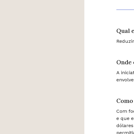
Qual e
Reduzir
Onde 
A inici
envolve
Como 
Com foc
e que e
dólares
permiti