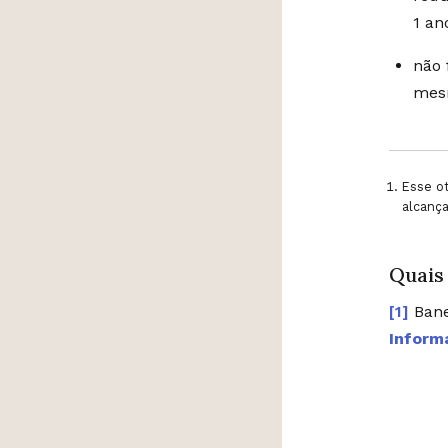
1 a
não 
mesm
Esse ot
alcanç
Quais
Bane
Inform