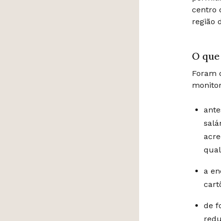
centro 
região 
O que
Foram d
monito
ante
salá
acre
qual
a en
cart
de f
redu