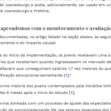
de Joanesburgo e podia, adicionalmente, ser usado em um
de Joanesburgo e Pretória.
 aprendemos com o monitoramento e avaliaçã
ocumentadas, no artigo listado na seção abaixo, as seguin
ramento e do impacto causal:
s do início da implementação, os jovens revelavam uma e
rios que receberiam quando ingressassem no mercado de 
ditavam que conseguiriam salários 1,7 vez maiores do q
ificação educacional semelhante
[1]
;¹
orme maioria dos jovens contemplados pela iniciativa tinh
ões 6 meses após o início do estudo
[1]
;
orma alinhada com um processo de ajuste das expectativa
ção de aproximadamente 5% nos salários esperados dos j