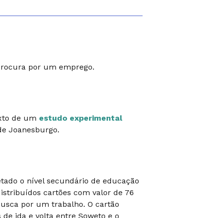
 procura por um emprego.
texto de um
estudo experimental
de Joanesburgo.
etado o nível secundário de educação
stribuídos cartões com valor de 76
busca por um trabalho. O cartão
de ida e volta entre Soweto e o