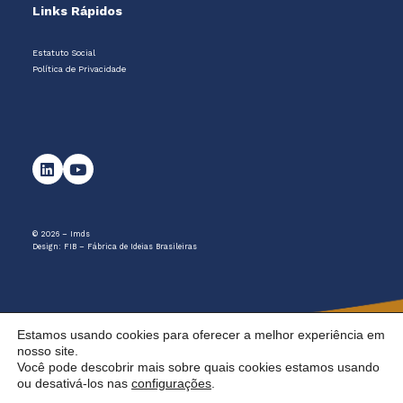
Links Rápidos
Estatuto Social
Política de Privacidade
© 2026 – Imds
Design:
FIB – Fábrica de Ideias Brasileiras
Estamos usando cookies para oferecer a melhor experiência em
nosso site.
Você pode descobrir mais sobre quais cookies estamos usando
ou desativá-los nas
configurações
.