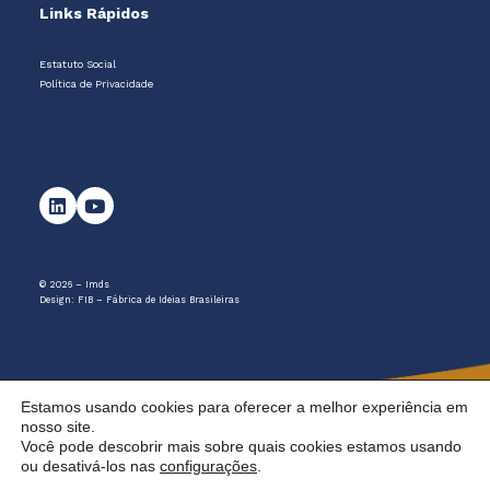
Links Rápidos
Estatuto Social
Política de Privacidade
© 2026 – Imds
Design:
FIB – Fábrica de Ideias Brasileiras
Estamos usando cookies para oferecer a melhor experiência em
nosso site.
Você pode descobrir mais sobre quais cookies estamos usando
ou desativá-los nas
configurações
.