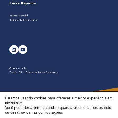
Links Rápidos
Estatuto Social
Política de Privacidade
© 2026 – Imds
Design:
FIB – Fábrica de Ideias Brasileiras
Estamos usando cookies para oferecer a melhor experiência em
nosso site.
Você pode descobrir mais sobre quais cookies estamos usando
ou desativá-los nas
configurações
.